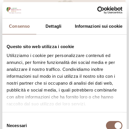
Consenso
Dettagli
Informazioni sui cookie
Questo sito web utilizza i cookie
Utilizziamo i cookie per personalizzare contenuti ed
annunci, per fornire funzionalità dei social media e per
analizzare il nostro traffico. Condividiamo inoltre
informazioni sul modo in cui utilizza il nostro sito con i
Monferrato
nostri partner che si occupano di analisi dei dati web,
Mercato settimanale di
pubblicità e social media, i quali potrebbero combinarle
Montegrosso d’Asti
con altre informazioni che ha fornito loro o che hanno
raccolto dal suo utilizzo dei loro servizi.
Piazza Saracco, Piazza Roero, Montegrosso d’Asti
(AT)
Selezione
+39 0141 953052
-
Necessari
del