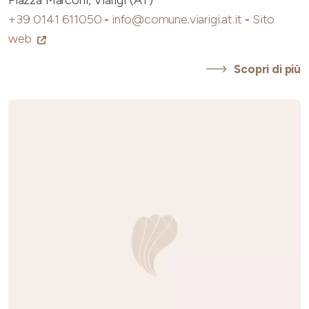
Piazza Marconi, Viarigi (AT)
+39 0141 611050
-
info@comune.viarigi.at.it
-
Sito
web
Scopri di più