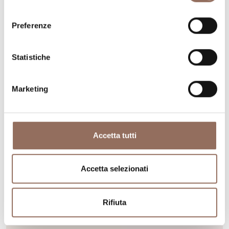
info@comune.montegrossodasti.at.it
-
Sito web
consenso
Preferenze
Scopri di più
Statistiche
Marketing
Accetta tutti
Accetta selezionati
Rifiuta