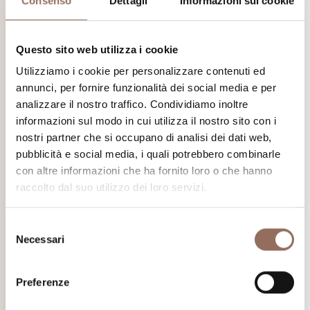
Consenso
Dettagli
Informazioni sui cookie
Questo sito web utilizza i cookie
Utilizziamo i cookie per personalizzare contenuti ed
annunci, per fornire funzionalità dei social media e per
analizzare il nostro traffico. Condividiamo inoltre
informazioni sul modo in cui utilizza il nostro sito con i
nostri partner che si occupano di analisi dei dati web,
Ristoranti Stellati
pubblicità e social media, i quali potrebbero combinarle
con altre informazioni che ha fornito loro o che hanno
Costellazioni di eccellenze, una galassia di sapori. Dei 44
raccolto dal suo utilizzo dei loro servizi.
ristoranti stellati piemontesi ben 16 sono in
Langhe
Monferrato Roero
.
Selezione
Necessari
del
Scopri di più
consenso
Preferenze