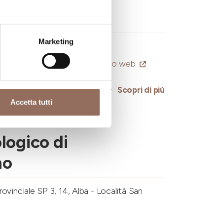
asio
Marketing
i (AT)
o@fondazioneastimusei.it
-
Sito web
Scopri di più
Accetta tutti
logico di
no
ovinciale SP 3, 14, Alba - Località San