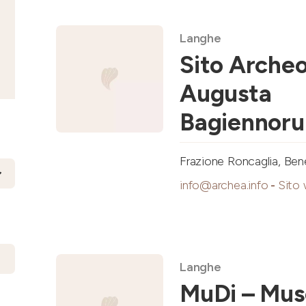
Langhe
Sito Archeo
Augusta
Bagiennor
Frazione Roncaglia, Be
info@archea.info
-
Sito
Langhe
MuDi – Mu