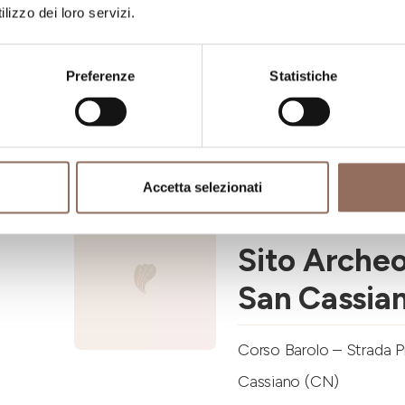
lizzo dei loro servizi.
Sant’Anast
Preferenze
Statistiche
Corso Alfieri, 365/A, Ast
+39 0141 530403
-
inf
Accetta selezionati
Langhe
Sito Archeo
San Cassia
Corso Barolo – Strada Pr
Cassiano (CN)