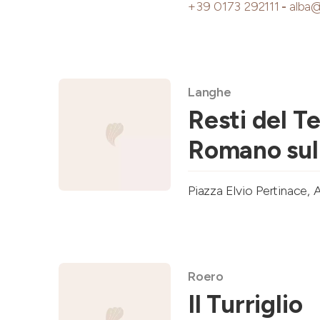
+39 0173 292111
-
alba@
Langhe
Resti del T
Romano sull
Piazza Elvio Pertinace, 
Roero
Il Turriglio