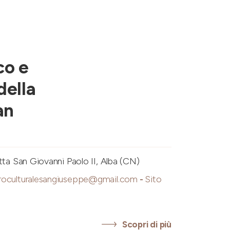
co e
della
an
tta San Giovanni Paolo II, Alba (CN)
roculturalesangiuseppe@gmail.com
-
Sito
Scopri di più