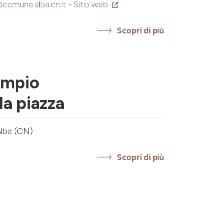
comune.alba.cn.it
-
Sito web
Scopri di più
empio
a piazza
Alba (CN)
Scopri di più