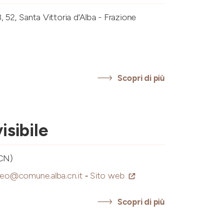
, 52, Santa Vittoria d'Alba - Frazione
Scopri di più
isibile
(CN)
eo@comune.alba.cn.it
-
Sito web
Scopri di più