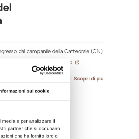
del
a
Ingresso dal campanile della Cattedrale (CN)
ialba14@gmail.com
-
Sito web
Scopri di più
Informazioni sui cookie
 Collegio:
dario e
l media e per analizzare il
nostri partner che si occupano
azioni che ha fornito loro o