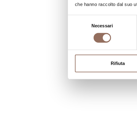
che hanno raccolto dal suo uti
Selezione
Necessari
del
consenso
Rifiuta