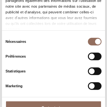
partageons également des informations sur l'utilisation de
notre site avec nos partenaires de médias sociaux, de
publicité et d'analyse, qui peuvent combiner celles-ci
avec d'autres informations que vous leur avez fournies
ou qu'ils ont collectées lors de votre utilisation de leurs
Monferrato
services.
IL POZZO FIORITO
Sélection
Nécessaires
du
VIA UMBERTO I 11, COSSOMBRATO (AT)
consentement
CIR: 005049-CIM-00001
Préférences
+39 0141 905235
-
info@ilpozzofiorito.com
-
www.ilpozzofiorito.com
Statistiques
En savoir plus
Marketing