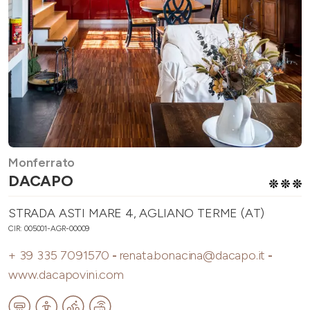
Monferrato
DACAPO
STRADA ASTI MARE 4, AGLIANO TERME (AT)
CIR: 005001-AGR-00009
+ 39 335 7091570
-
renata.bonacina@dacapo.it
-
www.dacapovini.com