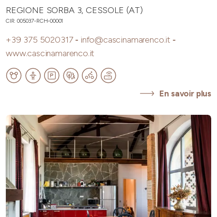
REGIONE SORBA 3, CESSOLE (AT)
CIR: 005037-RCH-00001
+39 375 5020317
-
info@cascinamarenco.it
-
www.cascinamarenco.it
En savoir plus