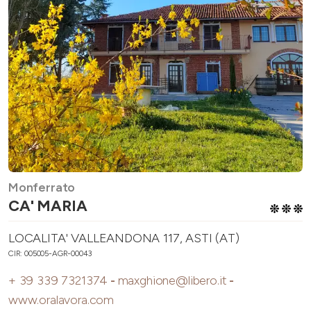
Monferrato
CA' MARIA
LOCALITA' VALLEANDONA 117, ASTI (AT)
CIR: 005005-AGR-00043
+ 39 339 7321374
-
maxghione@libero.it
-
www.oralavora.com