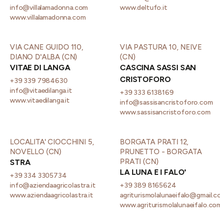
info@villalamadonna.com
www.deltufo.it
www.villalamadonna.com
VIA CANE GUIDO 110,
VIA PASTURA 10, NEIVE
DIANO D'ALBA (CN)
(CN)
VITAE DI LANGA
CASCINA SASSI SAN
CRISTOFORO
+39 339 7984630
info@vitaedilanga.it
+39 333 6138169
www.vitaedilanga.it
info@sassisancristoforo.com
www.sassisancristoforo.com
LOCALITA' CIOCCHINI 5,
BORGATA PRATI 12,
NOVELLO (CN)
PRUNETTO - BORGATA
PRATI (CN)
STRA
LA LUNA E I FALO'
+39 334 3305734
info@aziendaagricolastra.it
+39 389 8165624
www.aziendaagricolastra.it
agriturismolalunaeifalo@gmail.
www.agriturismolalunaeifalo.co