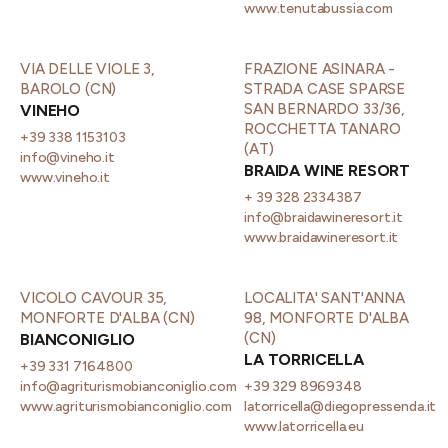
www.tenutabussia.com
VIA DELLE VIOLE 3,
FRAZIONE ASINARA -
BAROLO (CN)
STRADA CASE SPARSE
SAN BERNARDO 33/36,
VINEHO
ROCCHETTA TANARO
+39 338 1153103
(AT)
info@vineho.it
BRAIDA WINE RESORT
www.vineho.it
+ 39 328 2334387
info@braidawineresort.it
www.braidawineresort.it
VICOLO CAVOUR 35,
LOCALITA' SANT'ANNA
MONFORTE D'ALBA (CN)
98, MONFORTE D'ALBA
(CN)
BIANCONIGLIO
LA TORRICELLA
+39 331 7164800
info@agriturismobianconiglio.com
+39 329 8969348
www.agriturismobianconiglio.com
latorricella@diegopressenda.it
www.latorricella.eu