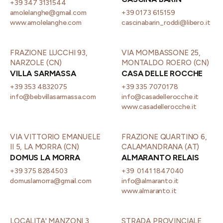
+39 347 3131544
amolelanghe@gmail.com
+39 0173 615159
www.amolelanghe.com
cascinabarin_roddi@libero.it
FRAZIONE LUCCHI 93,
VIA MOMBASSONE 25,
NARZOLE (CN)
MONTALDO ROERO (CN)
VILLA SARMASSA
CASA DELLE ROCCHE
+39 353 4832075
+39 335 7070178
info@bebvillasarmassa.com
info@casadellerocche.it
www.casadellerocche.it
VIA VITTORIO EMANUELE
FRAZIONE QUARTINO 6,
II 5, LA MORRA (CN)
CALAMANDRANA (AT)
DOMUS LA MORRA
ALMARANTO RELAIS
+39 375 8284503
+39 0141 1847040
domuslamorra@gmail.com
info@almaranto.it
www.almaranto.it
LOCALITA' MANZONI 3,
STRADA PROVINCIALE