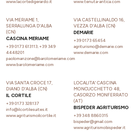
www.lacortedigerardo.it
www.tenuta-antica.com
VIA MERIAME 1,
VIA CASTELLINALDO 16,
SERRALUNGA D'ALBA
VEZZA D'ALBA (CN)
(CN)
DEMARIE
CASCINA MERIAME
+39 0173 65454
+39 0173 613113; +39 349
agriturismo@demarie.com
4448201
www.demarie.com
paolomanzone@barolomeriame.com
www.barolomeriame.com
VIA SANTA CROCE 17,
LOCALITA' CASCINA
DIANO D'ALBA (CN)
MONCUCCHETTO 48,
CASORZO MONFERRATO
IL CORTILE
(AT)
+39 0173 328137
BISPEDER AGRITURISMO
info@ilcortilesuites.it
www.agriturismoilcortile.it
+39 348 8860315
bispeder@gmail.com
www.agriturismobispeder.it