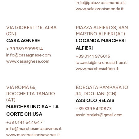
info@palazzosismonda.it
www.palazzosismonda.it
VIA GIOBERTI 16, ALBA
PIAZZA ALFIERI 28, SAN
(CN)
MARTINO ALFIERI (AT)
CASA AGNESE
LOCANDA MARCHESI
ALFIERI
+ 39 389 9095614
info@casaagnese.com
+39 0141 976015
www.casaagnese.com
locanda@marchesialfieri.it
www.marchesialfieri.it
VIA ROMA 66,
BORGATA PAMPARATO
ROCCHETTA TANARO
34, DOGLIANI (CN)
(AT)
ASSIOLO RELAIS
MARCHESI INCISA - LA
+39 339 5420873
CORTE CHIUSA
assiolorelais@gmail.com
+39 0141 644647
info@marchesiincisawines.it
www.marchesiincisawines.it