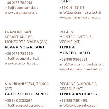
I SURI'
+39 0173 789013
info@cascinaamalia.it
+39 0141 231116
www.cascinaamalia.it
info@agriturismoisuriasti.it
www.agriturismoisuriasti.it
FRAZIONE SAN
REGIONE
SEBASTIANO 68,
MONTEOLIVETO 5,
MONFORTE D'ALBA (CN)
VESIME (AT)
REVA VINO & RESORT
TENUTA
MONTEOLIVETO
+39 0173 789269
info@revamonforte.it
+39 338 9966821
www.revamonforte.it
info@tenutamonteoliveto.it
www.tenutamonteoliveto.it
VIA MILANI 32/34, TONCO
REGIONE BUSDONE 2,
(AT)
CESSOLE (AT)
LA CORTE DI GERARDO
TENUTA ANTICA S.S.
+39 340 3123264
+39 339 7951498
info@lacortedigerardo.it
info@tenuta-antica.com