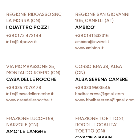
REGIONE RIDOASSO SNC,
REGIONE SAN GIOVANNI
LA MORRA (CN)
105, CANELLI (AT)
I QUATTRO POZZI
AMBICO'
+39 0173 472144
+39 0141 832316
info@i4pozzi.it
ambico@inwind.it
www.ambico.it
VIA MOMBASSONE 25,
CORSO BRA 38, ALBA
MONTALDO ROERO (CN)
(CN)
CASA DELLE ROCCHE
ALBA SERENA CAMERE
+39 335 7070178
+39 333 9503545
info@casadellerocche.it
bbalbaserena@gmail.com
www.casadellerocche.it
www.bbalbaserena@gmail.com
FRAZIONE LUCCHI 58,
FRAZIONE TOETTO 21,
NARZOLE (CN)
RODDI - LOCALITA'
TOETTO (CN)
AMO' LE LANGHE
CASCINA BARIN