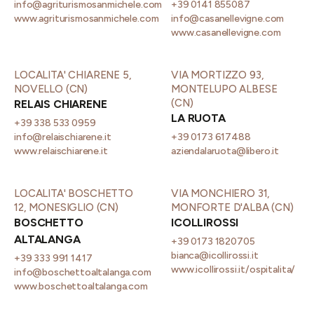
info@agriturismosanmichele.com
+39 0141 855087
www.agriturismosanmichele.com
info@casanellevigne.com
www.casanellevigne.com
LOCALITA' CHIARENE 5,
VIA MORTIZZO 93,
NOVELLO (CN)
MONTELUPO ALBESE
(CN)
RELAIS CHIARENE
LA RUOTA
+39 338 533 0959
info@relaischiarene.it
+39 0173 617488
www.relaischiarene.it
aziendalaruota@libero.it
LOCALITA' BOSCHETTO
VIA MONCHIERO 31,
12, MONESIGLIO (CN)
MONFORTE D'ALBA (CN)
BOSCHETTO
ICOLLIROSSI
ALTALANGA
+39 0173 1820705
bianca@icollirossi.it
+39 333 991 1417
www.icollirossi.it/ospitalita/
info@boschettoaltalanga.com
www.boschettoaltalanga.com