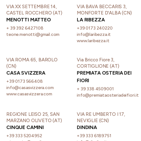
VIA XX SETTEMBRE 14,
VIA BAVA BECCARIS 3,
CASTEL ROCCHERO (AT)
MONFORTE D'ALBA (CN)
MENOTTI MATTEO
LA RIBEZZA
+ 39 392 6427108
+39 0173 240220
teone.menotti@gmail.com
info@laribezza.it
www.laribezza.it
VIA ROMA 65, BAROLO
Via Bricco Fiore 3,
(CN)
CORTIGLIONE (AT)
CASA SVIZZERA
PREMIATA OSTERIA DEI
FIORI
+39 0173 566408
info@casasvizzera.com
+ 39 338 4509001
www.casasvizzera.com
info@premiataosteriadeifiori.it
REGIONE LEISO 25, SAN
VIA RE UMBERTO I 17,
MARZANO OLIVETO (AT)
NEVIGLIE (CN)
CINQUE CAMINI
DINDINA
+39 333 5204952
+39 333 6189751