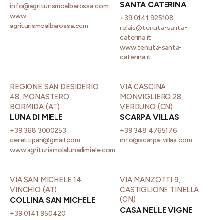
SANTA CATERINA
info@agriturismoalbarossa.com
www-
+39 0141 925108
agriturismoalbarossa.com
relais@tenuta-santa-
caterina.it
www.tenuta-santa-
caterina.it
REGIONE SAN DESIDERIO
VIA CASCINA
48, MONASTERO
MONVIGLIERO 28,
BORMIDA (AT)
VERDUNO (CN)
LUNA DI MIELE
SCARPA VILLAS
+39 368 3000253
+39 348 4765176
cerettipan@gmail.com
info@scarpa-villas.com
www.agriturismolalunadimiele.com
VIA SAN MICHELE 14,
VIA MANZOTTI 9,
VINCHIO (AT)
CASTIGLIONE TINELLA
(CN)
COLLINA SAN MICHELE
CASA NELLE VIGNE
+39 0141 950420