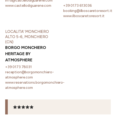
info@castellodiguarene.com
www.castellodiguarene.com
+39 0173 613036
booking@ilboscaretoresort.it
www.ilboscaretoresort.it
LOCALITA' MONCHIERO
ALTO 5-6, MONCHIERO
(CN)
BORGO MONCHIERO
HERITAGE BY
ATMOSPHERE
+39 0173 78031
reception@borgomonchiero-
atmosphere.com
www.reservations.borgomonchiero-
atmosphere.com