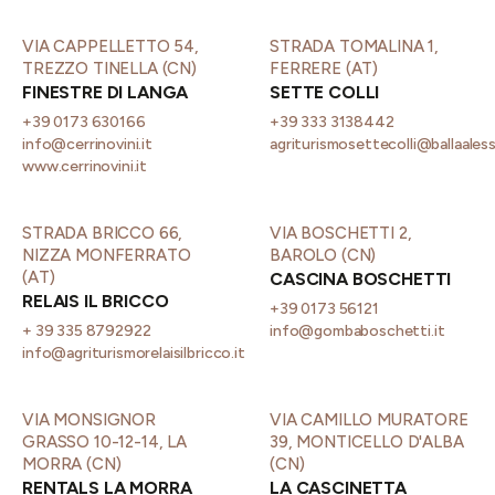
VIA CAPPELLETTO 54,
STRADA TOMALINA 1,
TREZZO TINELLA (CN)
FERRERE (AT)
FINESTRE DI LANGA
SETTE COLLI
+39 0173 630166
+39 333 3138442
info@cerrinovini.it
agriturismosettecolli@ballaaless
www.cerrinovini.it
STRADA BRICCO 66,
VIA BOSCHETTI 2,
NIZZA MONFERRATO
BAROLO (CN)
(AT)
CASCINA BOSCHETTI
RELAIS IL BRICCO
+39 0173 56121
+ 39 335 8792922
info@gombaboschetti.it
info@agriturismorelaisilbricco.it
VIA MONSIGNOR
VIA CAMILLO MURATORE
GRASSO 10-12-14, LA
39, MONTICELLO D'ALBA
MORRA (CN)
(CN)
RENTALS LA MORRA
LA CASCINETTA