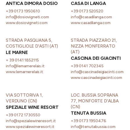
ANTICA DIMORA DOSIO
CASA DI LANGA
+39 0173 1950610
+39 0173 520520
info@dosiovigneti.com
info@casadilanga.com
www.dosiovigneti.com
www.casadilanga.com
STRADA PASQUANA 5,
STRADA PIAZZARO 21,
COSTIGLIOLE D'ASTI (AT)
NIZZA MONFERRATO
(AT)
LE MARNE
CASCINA DEI GIACINTI
+ 39 0141 1852115
info@lemarnerelais.it
+39 0141 702345
www.lemarnerelais.it
info@cascinadeigiacinti.com
www.cascinadeigiacinti.com
VIA SOTTORIVA 1,
LOC. BUSSIA SOPRANA
VERDUNO (CN)
77, MONFORTE D'ALBA
(CN)
SPEZIALE WINE RESORT
TENUTA BUSSIA
+39 0172 1730550
info@spezialewineresort.it
+39 0173 1950476
www.spezialewineresort.it
info@tenutabussia.com