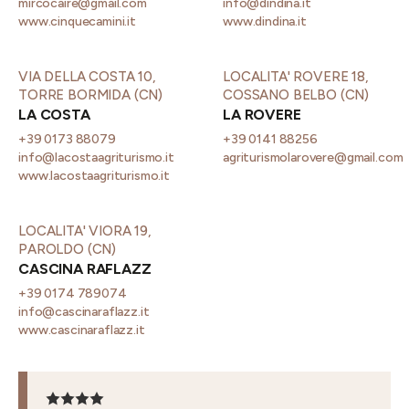
mircocaire@gmail.com
info@dindina.it
www.cinquecamini.it
www.dindina.it
VIA DELLA COSTA 10,
LOCALITA' ROVERE 18,
TORRE BORMIDA (CN)
COSSANO BELBO (CN)
LA COSTA
LA ROVERE
+39 0173 88079
+39 0141 88256
info@lacostaagriturismo.it
agriturismolarovere@gmail.com
www.lacostaagriturismo.it
LOCALITA' VIORA 19,
PAROLDO (CN)
CASCINA RAFLAZZ
+39 0174 789074
info@cascinaraflazz.it
www.cascinaraflazz.it