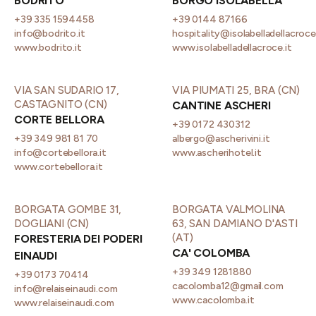
BODRITO
BORGO ISOLABELLA
+39 335 1594458
+39 0144 87166
info@bodrito.it
hospitality@isolabelladellacroc
www.bodrito.it
www.isolabelladellacroce.it
VIA SAN SUDARIO 17,
VIA PIUMATI 25, BRA (CN)
CASTAGNITO (CN)
CANTINE ASCHERI
CORTE BELLORA
+39 0172 430312
+39 349 981 81 70
albergo@ascherivini.it
info@cortebellora.it
www.ascherihotel.it
www.cortebellora.it
BORGATA GOMBE 31,
BORGATA VALMOLINA
DOGLIANI (CN)
63, SAN DAMIANO D'ASTI
(AT)
FORESTERIA DEI PODERI
CA' COLOMBA
EINAUDI
+39 349 1281880
+39 0173 70414
cacolomba12@gmail.com
info@relaiseinaudi.com
www.cacolomba.it
www.relaiseinaudi.com