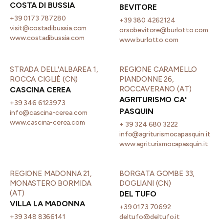
COSTA DI BUSSIA
BEVITORE
+39 0173 787280
+39 380 4262124
visit@costadibussia.com
orsobevitore@burlotto.com
www.costadibussia.com
www.burlotto.com
STRADA DELL'ALBAREA 1,
REGIONE CARAMELLO
ROCCA CIGLIÈ (CN)
PIANDONNE 26,
ROCCAVERANO (AT)
CASCINA CEREA
AGRITURISMO CA'
+39 346 6123973
PASQUIN
info@cascina-cerea.com
www.cascina-cerea.com
+ 39 324 680 3222
info@agriturismocapasquin.it
www.agriturismocapasquin.it
REGIONE MADONNA 21,
BORGATA GOMBE 33,
MONASTERO BORMIDA
DOGLIANI (CN)
(AT)
DEL TUFO
VILLA LA MADONNA
+39 0173 70692
+39 348 8366141
deltufo@deltufo.it