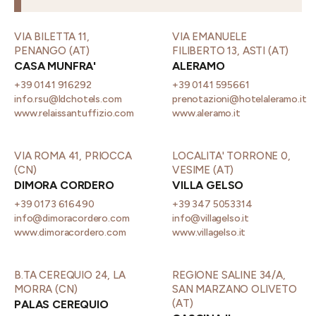
VIA BILETTA 11,
VIA EMANUELE
PENANGO (AT)
FILIBERTO 13, ASTI (AT)
CASA MUNFRA'
ALERAMO
+39 0141 916292
+39 0141 595661
info.rsu@ldchotels.com
prenotazioni@hotelaleramo.it
www.relaissantuffizio.com
www.aleramo.it
VIA ROMA 41, PRIOCCA
LOCALITA' TORRONE 0,
(CN)
VESIME (AT)
DIMORA CORDERO
VILLA GELSO
+39 0173 616490
+39 347 5053314
info@dimoracordero.com
info@villagelso.it
www.dimoracordero.com
www.villagelso.it
B.TA CEREQUIO 24, LA
REGIONE SALINE 34/A,
MORRA (CN)
SAN MARZANO OLIVETO
(AT)
PALAS CEREQUIO