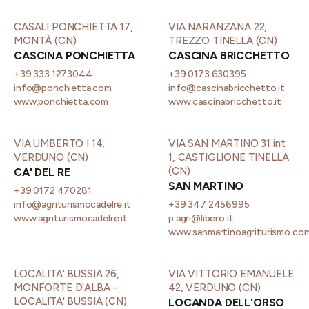
CASALI PONCHIETTA 17,
VIA NARANZANA 22,
MONTÀ (CN)
TREZZO TINELLA (CN)
CASCINA PONCHIETTA
CASCINA BRICCHETTO
+39 333 1273044
+39 0173 630395
info@ponchietta.com
info@cascinabricchetto.it
www.ponchietta.com
www.cascinabricchetto.it
VIA UMBERTO I 14,
VIA SAN MARTINO 31 int.
VERDUNO (CN)
1, CASTIGLIONE TINELLA
(CN)
CA' DEL RE
SAN MARTINO
+39 0172 470281
info@agriturismocadelre.it
+39 347 2456995
www.agriturismocadelre.it
p.agri@libero.it
www.sanmartinoagriturismo.co
LOCALITA' BUSSIA 26,
VIA VITTORIO EMANUELE
MONFORTE D'ALBA -
42, VERDUNO (CN)
LOCALITA' BUSSIA (CN)
LOCANDA DELL'ORSO