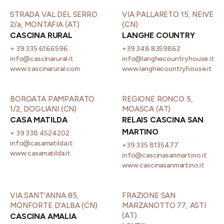
STRADA VAL DEL SERRO
VIA PALLARETO 15, NEIVE
2/a, MONTAFIA (AT)
(CN)
CASCINA RURAL
LANGHE COUNTRY
+ 39 335 6166596
+39 348 8359862
info@cascinarural.it
info@langhecountryhouse.it
www.cascinarural.com
www.langhecountryhouse.it
BORGATA PAMPARATO
REGIONE RONCO 5,
1/2, DOGLIANI (CN)
MOASCA (AT)
CASA MATILDA
RELAIS CASCINA SAN
MARTINO
+ 39 338 4524202
info@casamatilda.it
+39 335 8135477
www.casamatilda.it
info@cascinasanmartino.it
www.cascinasanmartino.it
VIA SANT'ANNA 85,
FRAZIONE SAN
MONFORTE D'ALBA (CN)
MARZANOTTO 77, ASTI
(AT)
CASCINA AMALIA