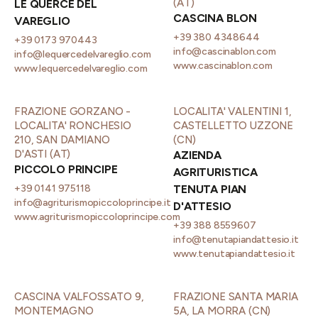
(AT)
LE QUERCE DEL
CASCINA BLON
VAREGLIO
+39 380 4348644
+39 0173 970443
info@cascinablon.com
info@lequercedelvareglio.com
www.cascinablon.com
www.lequercedelvareglio.com
FRAZIONE GORZANO -
LOCALITA' VALENTINI 1,
LOCALITA' RONCHESIO
CASTELLETTO UZZONE
210, SAN DAMIANO
(CN)
D'ASTI (AT)
AZIENDA
PICCOLO PRINCIPE
AGRITURISTICA
+39 0141 975118
TENUTA PIAN
info@agriturismopiccoloprincipe.it
D'ATTESIO
www.agriturismopiccoloprincipe.com
+39 388 8559607
info@tenutapiandattesio.it
www.tenutapiandattesio.it
CASCINA VALFOSSATO 9,
FRAZIONE SANTA MARIA
MONTEMAGNO
5A, LA MORRA (CN)