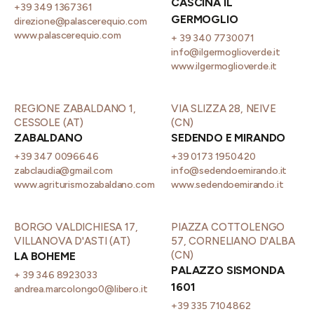
CASCINA IL
+39 349 1367361
GERMOGLIO
direzione@palascerequio.com
www.palascerequio.com
+ 39 340 7730071
info@ilgermoglioverde.it
www.ilgermoglioverde.it
REGIONE ZABALDANO 1,
VIA SLIZZA 28, NEIVE
CESSOLE (AT)
(CN)
ZABALDANO
SEDENDO E MIRANDO
+39 347 0096646
+39 0173 1950420
zabclaudia@gmail.com
info@sedendoemirando.it
www.agriturismozabaldano.com
www.sedendoemirando.it
BORGO VALDICHIESA 17,
PIAZZA COTTOLENGO
VILLANOVA D'ASTI (AT)
57, CORNELIANO D'ALBA
(CN)
LA BOHEME
PALAZZO SISMONDA
+ 39 346 8923033
1601
andrea.marcolongo0@libero.it
+39 335 7104862