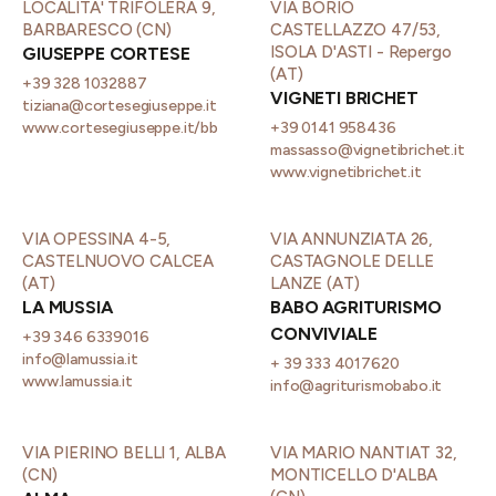
LOCALITA' TRIFOLERA 9,
VIA BORIO
BARBARESCO (CN)
CASTELLAZZO 47/53,
ISOLA D'ASTI - Repergo
GIUSEPPE CORTESE
(AT)
+39 328 1032887
VIGNETI BRICHET
tiziana@cortesegiuseppe.it
www.cortesegiuseppe.it/bb
+39 0141 958436
massasso@vignetibrichet.it
www.vignetibrichet.it
VIA OPESSINA 4-5,
VIA ANNUNZIATA 26,
CASTELNUOVO CALCEA
CASTAGNOLE DELLE
(AT)
LANZE (AT)
LA MUSSIA
BABO AGRITURISMO
CONVIVIALE
+39 346 6339016
info@lamussia.it
+ 39 333 4017620
www.lamussia.it
info@agriturismobabo.it
VIA PIERINO BELLI 1, ALBA
VIA MARIO NANTIAT 32,
(CN)
MONTICELLO D'ALBA