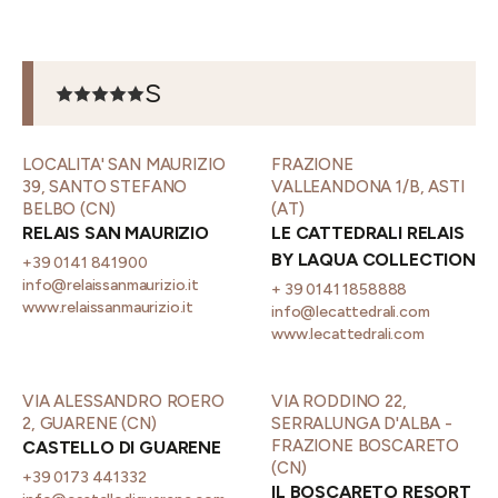
S
LOCALITA' SAN MAURIZIO
FRAZIONE
39, SANTO STEFANO
VALLEANDONA 1/B, ASTI
BELBO (CN)
(AT)
RELAIS SAN MAURIZIO
LE CATTEDRALI RELAIS
BY LAQUA COLLECTION
+39 0141 841900
info@relaissanmaurizio.it
+ 39 0141 1858888
www.relaissanmaurizio.it
info@lecattedrali.com
www.lecattedrali.com
VIA ALESSANDRO ROERO
VIA RODDINO 22,
2, GUARENE (CN)
SERRALUNGA D'ALBA -
FRAZIONE BOSCARETO
CASTELLO DI GUARENE
(CN)
+39 0173 441332
IL BOSCARETO RESORT