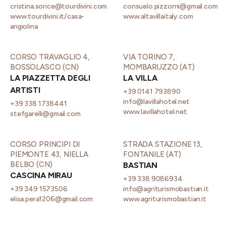
cristina.sorice@tourdivini.com
consuelo.pizzorni@gmail.com
www.tourdivini.it/casa-
www.altavillaitaly.com
angiolina
CORSO TRAVAGLIO 4,
VIA TORINO 7,
BOSSOLASCO (CN)
MOMBARUZZO (AT)
LA PIAZZETTA DEGLI
LA VILLA
ARTISTI
+39 0141 793890
info@lavillahotel.net
+39 338 1738441
www.lavillahotel.net
stefgarelli@gmail.com
CORSO PRINCIPI DI
STRADA STAZIONE 13,
PIEMONTE 43, NIELLA
FONTANILE (AT)
BELBO (CN)
BASTIAN
CASCINA MIRAU
+39 338 9086934
+39 349 1573506
info@agriturismobastian.it
elisa.pera1206@gmail.com
www.agriturismobastian.it