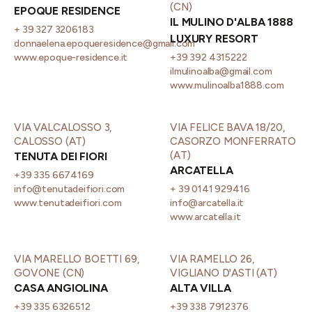
(CN)
EPOQUE RESIDENCE
IL MULINO D'ALBA 1888
+ 39 327 3206183
LUXURY RESORT
donnaelena.epoqueresidence@gmail.com
www.epoque-residence.it
+39 392 4315222
ilmulinoalba@gmail.com
www.mulinoalba1888.com
VIA VALCALOSSO 3,
VIA FELICE BAVA 18/20,
CALOSSO (AT)
CASORZO MONFERRATO
(AT)
TENUTA DEI FIORI
ARCATELLA
+39 335 6674169
info@tenutadeifiori.com
+ 39 0141 929416
www.tenutadeifiori.com
info@arcatella.it
www.arcatella.it
VIA MARELLO BOETTI 69,
VIA RAMELLO 26,
GOVONE (CN)
VIGLIANO D'ASTI (AT)
CASA ANGIOLINA
ALTA VILLA
+39 335 6326512
+39 338 7912376