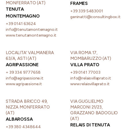
MONFERRATO (AT)
FRAMES
TENUTA
+39 339 5483001
MONTEMAGNO
geninatti@consultingbox.it
+39 0141 63624
info@tenutamontemagno.it
www.tenutamontemagno.it
LOCALITA' VALMANERA
VIA ROMA 17,
63/A, ASTI (AT)
MOMBARUZZO (AT)
AGRIPASSIONE
VILLA PRATO
+ 39 334 9777658
+39 0141 77003
info@agripassione.it
info@relaisvillaprato.it
www.agripassione.it
www.relaisvillaprato.it
STRADA BRICCO 49,
VIA GUGLIELMO
NIZZA MONFERRATO
MARCONI 21/23,
(AT)
GRAZZANO BADOGLIO
(AT)
ALBAROSSA
RELAIS DI TENUTA
+39 380 4348644