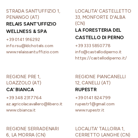
STRADA SANT'UFFIZIO 1,
LOCALITA' CASTELLETTO
PENANGO (AT)
33, MONFORTE D'ALBA
(CN)
RELAIS SANT'UFFIZIO
LA FORESTERIA DEL
WELLNESS & SPA
CASTELLO DI PERNO
+39 0141 916292
info.rsu@ldchotels.com
+39 333 5850778
www.relaissantuffizio.com
info@castellodiperno.it
https://castellodiperno.it/
REGIONE PRE 1,
REGIONE PIANCANELLI
LOAZZOLO (AT)
12, CANELLI (AT)
CA' BIANCA
RUPESTR
+39 348 2317764
+39 0141 824799
az.agricolacavallero@libero.it
rupestr1@gmail.com
www.cbianca.it
www.rupestr.it
REGIONE SERRADENARI
LOCALITA' TALLORIA 1,
6, LA MORRA (CN)
CERRETTO LANGHE (CN)