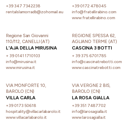
+39 347 7342238
+39 0172 478045
rentalslamorradb@zohomail.eu
info@fratellirabino.com
www.fratellirabino.com
Regione San Giovanni
REGIONE SPESSA 62,
110/112, CANELLI (AT)
AGLIANO TERME (AT)
L'AJA DELLA MIRUSINA
CASCINA 3 BOTTI
+ 39 0141 1710103
+ 39 375 6701785
info@mirusina.it
info@cascinatrebotti.com
www.mirusina.it
www.cascinatrebotti.com
VIA MONFORTE 10,
VIA VERGNE 2 BIS,
BAROLO (CN)
BAROLO (CN)
VILLA CARLA
LA ROSA GIALLA
+39 0173 50618
+39 351 7487702
hospitality@villacarlabarolo.it
info@larosagialla.it
www.villacarlabarolo.it
www.larosagialla.it