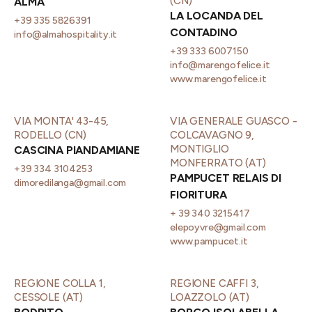
(CN)
ALMA
LA LOCANDA DEL
+39 335 5826391
CONTADINO
info@almahospitality.it
+39 333 6007150
info@marengofelice.it
www.marengofelice.it
VIA MONTA' 43-45,
VIA GENERALE GUASCO -
RODELLO (CN)
COLCAVAGNO 9,
MONTIGLIO
CASCINA PIANDAMIANE
MONFERRATO (AT)
+39 334 3104253
PAMPUCET RELAIS DI
dimoredilanga@gmail.com
FIORITURA
+ 39 340 3215417
elepoyvre@gmail.com
www.pampucet.it
REGIONE COLLA 1,
REGIONE CAFFI 3,
CESSOLE (AT)
LOAZZOLO (AT)