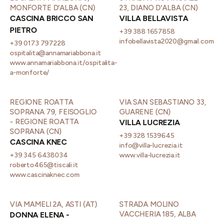
MONFORTE D'ALBA (CN)
23, DIANO D'ALBA (CN)
CASCINA BRICCO SAN
VILLA BELLAVISTA
PIETRO
+39 388 1657858
infobellavista2020@gmail.com
+39 0173 797228
ospitalita@annamariabbona.it
www.annamariabbona.it/ospitalita-
a-monforte/
REGIONE ROATTA
VIA SAN SEBASTIANO 33,
SOPRANA 79, FEISOGLIO
GUARENE (CN)
- REGIONE ROATTA
VILLA LUCREZIA
SOPRANA (CN)
+39 328 1539645
CASCINA KNEC
info@villa-lucrezia.it
+39 345 6438034
www.villa-lucrezia.it
roberto465@tiscali.it
www.cascinaknec.com
VIA MAMELI 2A, ASTI (AT)
STRADA MOLINO
VACCHERIA 185, ALBA
DONNA ELENA -