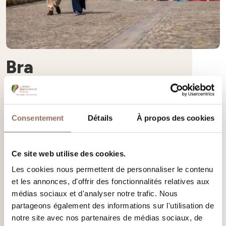
Bra
Bra, ville d'art et de culture, patrie de Slow Food et
aujourd'hui Ville Slow. Riche en vestiges romains et en joyaux
Consentement
Détails
À propos des cookies
baroques, en palais et en musées pour tous, une ville
moderne qui parle les langues du monde grâce à l'Université
des Sciences Gastronomiques de Pollenzo
Ce site web utilise des cookies.
Les cookies nous permettent de personnaliser le contenu
En savoir plus
et les annonces, d'offrir des fonctionnalités relatives aux
médias sociaux et d'analyser notre trafic. Nous
partageons également des informations sur l'utilisation de
notre site avec nos partenaires de médias sociaux, de