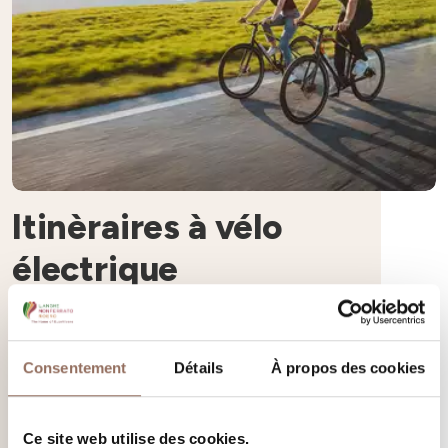
Itinèraires à vélo
électrique
Douces collines, paysages de l’UNESCO, routes peu
fréquentées : c’est le mélange parfait que vous offre les
Consentement
Détails
À propos des cookies
Langhe Monferrato Roero pour une expérience à vélo
En savoir plus
Ce site web utilise des cookies.