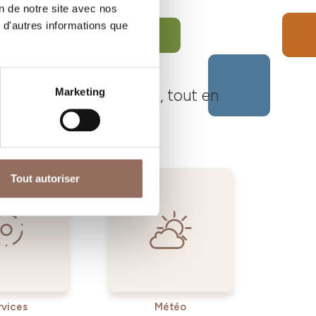
on de notre site avec nos
 d'autres informations que
Langhe Monferrato Roero, tout en
Marketing
Tout autoriser
rvices
Météo