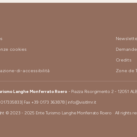
es
Newslette
enze cookies
Demande 
y
Credits
razione-di-accessibilità
Zone de 
urismo Langhe Monferrato Roero
- Piazza Risorgimento 2 - 12051 AL
 017335833
| Fax
+39 0173 363878
|
info@visitlmr.it
ht © 2023 - 2025 Ente Turismo Langhe Monferrato Roero · All rights r