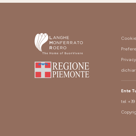
Cooki
Prefer
Privac
dichia
Ente T
tel.
+39
Copyrig