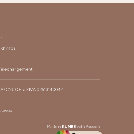
r
d'infos
Téléchargement
BA (CN). C.F. e P.IVA 02513140042
eserved
Made in
KUMBE
with Passion