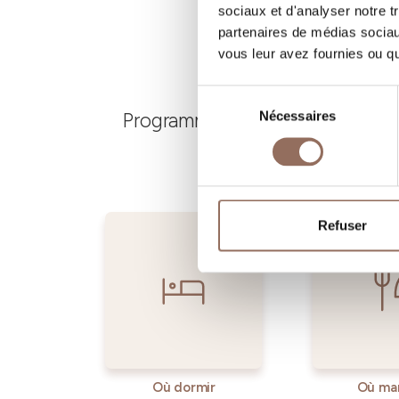
sociaux et d'analyser notre t
partenaires de médias sociaux
vous leur avez fournies ou qu'
Sélection
Programmez où dormir, où manger
Nécessaires
du
consentement
Refuser
Où dormir
Où ma