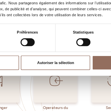
rafic. Nous partageons également des informations sur l'utilisati
, de publicité et d'analyse, qui peuvent combiner celles-ci avec
Vos vacances
ils ont collectées lors de votre utilisation de leurs services.
, quoi faire et visiter dans chaque coin de 
Préférences
Statistiques
gardant un œil sur la météo en temps réel
Autoriser la sélection
nger
Operateurs du
Se