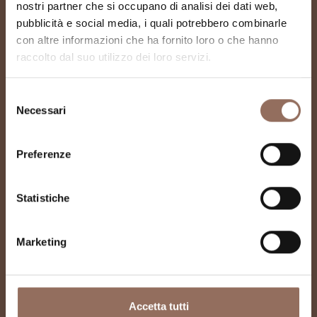
nostri partner che si occupano di analisi dei dati web,
pubblicità e social media, i quali potrebbero combinarle
Ufficio Informazioni
con altre informazioni che ha fornito loro o che hanno
raccolto dal suo utilizzo dei loro servizi.
Turistiche e
Manfestazioni di
Selezione
Necessari
del
Cherasco
consenso
Preferenze
Statistiche
Marketing
Accetta tutti