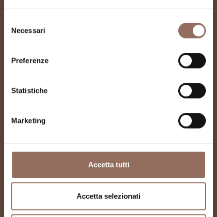
Castello di Agliano
Selezione
Necessari
Terme
del
consenso
Preferenze
Statistiche
Marketing
Accetta tutti
Accetta selezionati