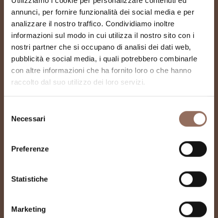
Utilizziamo i cookie per personalizzare contenuti ed
annunci, per fornire funzionalità dei social media e per
analizzare il nostro traffico. Condividiamo inoltre
informazioni sul modo in cui utilizza il nostro sito con i
nostri partner che si occupano di analisi dei dati web,
pubblicità e social media, i quali potrebbero combinarle
Museo Civico
con altre informazioni che ha fornito loro o che hanno
raccolto dal suo utilizzo dei loro servizi.
Archeologico e di
Scienze Naturali
Selezione
Necessari
del
"Federico Eusebio"
consenso
Preferenze
Statistiche
Marketing