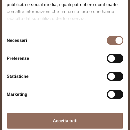
pubblicità e social media, i quali potrebbero combinarle
con altre informazioni che ha fornito loro o che hanno
raccolto dal suo utilizzo dei loro servizi.
Chiesa di San
Giovanni Battista
Selezione
Necessari
del
consenso
Preferenze
Statistiche
Marketing
Accetta tutti