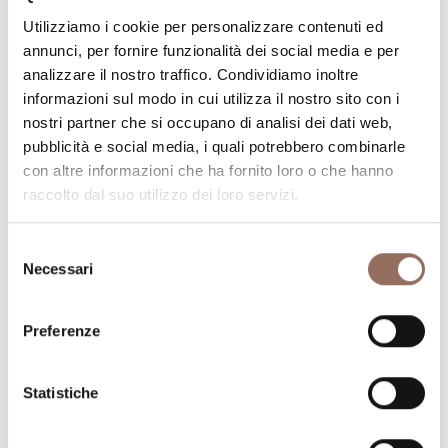
operativa. Classe 1925, u
n amore profondo per la
Utilizziamo i cookie per personalizzare contenuti ed
fotografia e il paesaggio
e tanta
passione
e curiosità
per
annunci, per fornire funzionalità dei social media e per
la tecnologia
, il signor Cesare si è occupato
analizzare il nostro traffico. Condividiamo inoltre
personalmente alcuni anni fa dell’installazione della
informazioni sul modo in cui utilizza il nostro sito con i
webcam,
contattando di persona i fornitori e
nostri partner che si occupano di analisi dei dati web,
comunicando quotidianamente attraverso
email
e social
pubblicità e social media, i quali potrebbero combinarle
con altre informazioni che ha fornito loro o che hanno
network.
raccolto dal suo utilizzo dei loro servizi.
La
sofisticata
webcam
,
oggi ripristinata con l’aiuto
dell’
Ente Turismo Langhe Monferrato Roero
e i
Selezione
Necessari
del
Comuni di
Diano d’Alba
e di
Guarene
,
riproduce una
consenso
fotografia timelapse ogni 10 minuti, oltre 35 mila
Preferenze
immagini l’anno, con collegamenti puntuali a notizie che
riguardano il territorio, dalla storia agli edifici di interesse,
i percorsi in bicicletta, i vigneti e le coltivazioni
.
Statistiche
Di origini torinesi,
il signor
Cesare ha
avuto una lunga