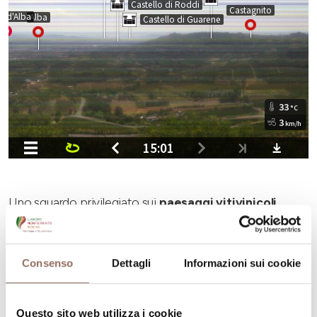
U
no sguardo privilegiato sui
paesaggi vitivinicoli
UNESCO
d
i
Langhe Monferrato Roero
, con la vista
che si perde
tra
i
bricchi e i
borghi
roerini
e
sul
l
e onde
della
Langa del Barbaresco
.
La webcam
Panomax
del
Consenso
Dettagli
Informazioni sui cookie
signor
Cesare Aliberti
, collocata sulla
terrazza d
ella
casa di riposo “
Soggiorno Alfieri
” di
Magliano Alfieri
è
Questo sito web utilizza i cookie