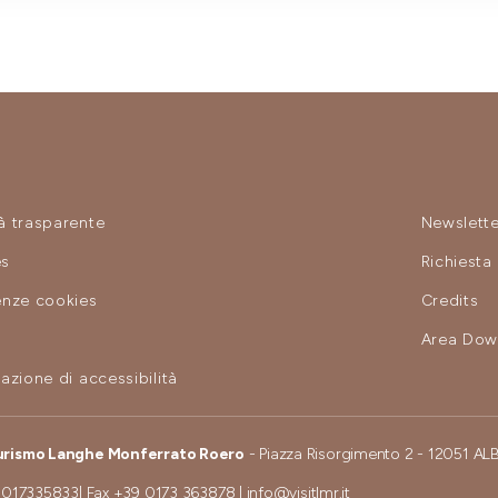
à trasparente
Newslette
es
Richiesta
enze cookies
Credits
y
Area Dow
azione di accessibilità
urismo Langhe Monferrato Roero
- Piazza Risorgimento 2 - 12051 AL
 017335833
| Fax
+39 0173 363878
|
info@visitlmr.it