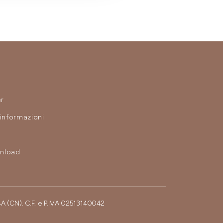
r
 informazioni
nload
BA (CN). C.F. e P.IVA 02513140042