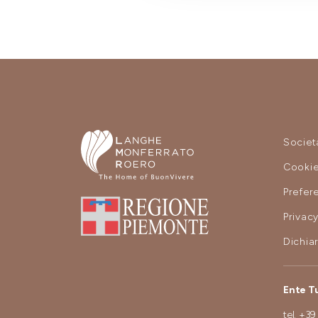
Societ
Cooki
Prefer
Privac
Dichiar
Ente T
tel.
+39