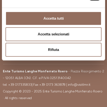
Accetta tutti
Società trasparente
Newsletter
Cookies
Richiesta informazioni
Accetta selezionati
Preferenze cookies
Credits
Privacy
Area Download
Rifiuta
Dichiarazione di
accessibilità
Ente Turismo Langhe Monferrato Roero
- Piazza Risorgimento 2
- 12051 ALBA (CN). C.F. e P.IVA 02513140042
tel.
+39 017335833
| Fax
+39 0173 363878
|
info@visitlmr.it
Copyright © 2023 - 2025 Ente Turismo Langhe Monferrato Roero
· All rights reserved