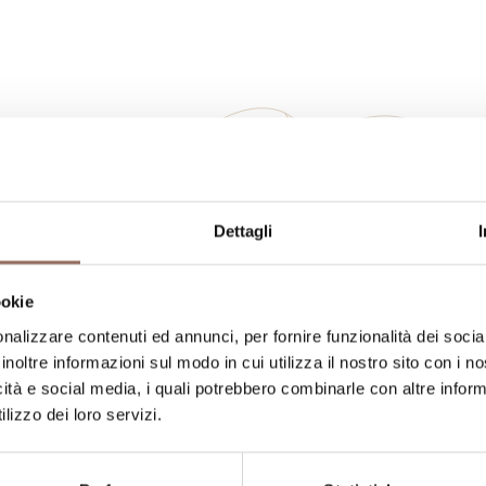
La tua vacanza
Dettagli
ookie
ngiare, cosa fare e visitare in ogni angolo di
nalizzare contenuti ed annunci, per fornire funzionalità dei socia
occhio al meteo in tempo reale
inoltre informazioni sul modo in cui utilizza il nostro sito con i 
icità e social media, i quali potrebbero combinarle con altre inform
lizzo dei loro servizi.