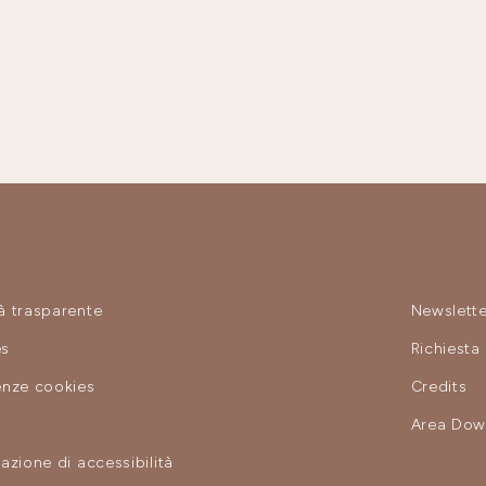
à trasparente
Newslette
es
Richiesta
enze cookies
Credits
y
Area Dow
azione di accessibilità