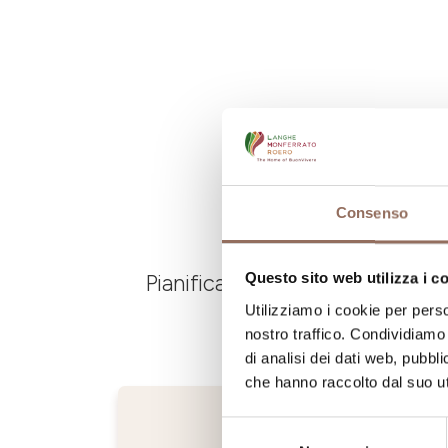
Consenso
Questo sito web utilizza i c
Pianifica dove dormire, dove ma
Utilizziamo i cookie per perso
nostro traffico. Condividiamo 
di analisi dei dati web, pubbl
che hanno raccolto dal suo uti
Selezione