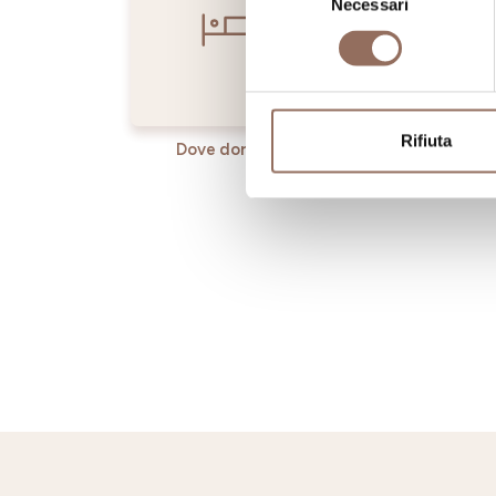
Necessari
del
consenso
Rifiuta
Dove dormire
Dove ma