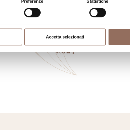
Preferenze
Statistiche
Accetta selezionati
ngiare
Registro
Se
Operatori
Incoming