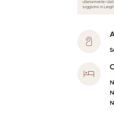
ulteriormente i dati
soggiorno in Langh
A
S
C
N
N
N