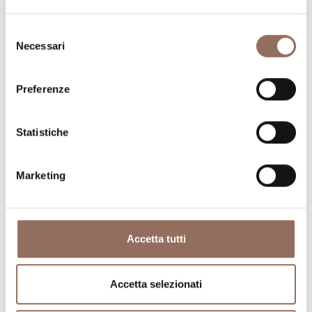
Selezione
Necessari
del
consenso
Dove dormire
Dove mangiare
Preferenze
Statistiche
Marketing
Registro
Servizi
Operatori
Incoming
Accetta tutti
Accetta selezionati