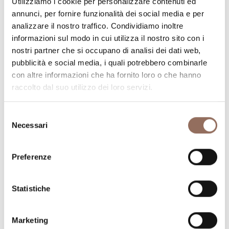
Utilizziamo i cookie per personalizzare contenuti ed
annunci, per fornire funzionalità dei social media e per
analizzare il nostro traffico. Condividiamo inoltre
informazioni sul modo in cui utilizza il nostro sito con i
nostri partner che si occupano di analisi dei dati web,
pubblicità e social media, i quali potrebbero combinarle
La tua vacanza
con altre informazioni che ha fornito loro o che hanno
raccolto dal suo utilizzo dei loro servizi.
Pianifica dove dormire, dove mangiare, cosa fare e
visitare in ogni angolo di Langhe Monferrato Roero, con
Selezione
Necessari
un occhio al meteo in tempo reale
del
consenso
Preferenze
Statistiche
Marketing