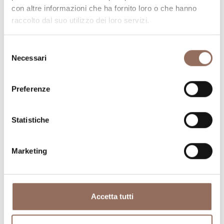
con altre informazioni che ha fornito loro o che hanno
raccolto dal suo utilizzo dei loro servizi.
Selezione
Necessari
del
consenso
Preferenze
Dove dormire
Dove mangiare
Statistiche
Marketing
Registro
Servizi
Operatori
Accetta tutti
Incoming