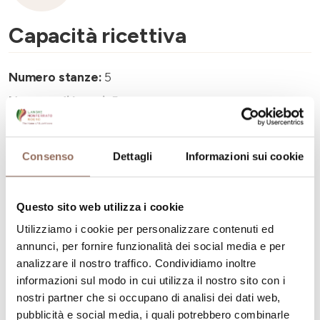
Capacità ricettiva
Numero stanze:
5
Numero di bagni:
5
Numero letti:
10
Consenso
Dettagli
Informazioni sui cookie
Questo sito web utilizza i cookie
La tua vacanza
Utilizziamo i cookie per personalizzare contenuti ed
annunci, per fornire funzionalità dei social media e per
analizzare il nostro traffico. Condividiamo inoltre
Pianifica dove dormire, dove mangiare, cosa fare e
informazioni sul modo in cui utilizza il nostro sito con i
visitare in ogni angolo di Langhe Monferrato Roero, con
nostri partner che si occupano di analisi dei dati web,
un occhio al meteo in tempo reale
pubblicità e social media, i quali potrebbero combinarle