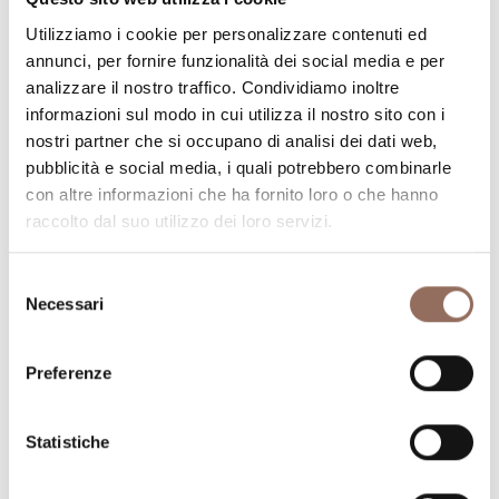
Numero di bagni:
3
Utilizziamo i cookie per personalizzare contenuti ed
Numero letti:
8
annunci, per fornire funzionalità dei social media e per
analizzare il nostro traffico. Condividiamo inoltre
informazioni sul modo in cui utilizza il nostro sito con i
nostri partner che si occupano di analisi dei dati web,
pubblicità e social media, i quali potrebbero combinarle
con altre informazioni che ha fornito loro o che hanno
La tua vacanza
raccolto dal suo utilizzo dei loro servizi.
Pianifica dove dormire, dove mangiare, cosa fare e
Selezione
Necessari
visitare in ogni angolo di Langhe Monferrato Roero, con
del
consenso
un occhio al meteo in tempo reale
Preferenze
Statistiche