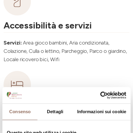
Accessibilità e servizi
Servizi:
Area gioco bambini, Aria condizionata,
Colazione, Culla o lettino, Parcheggio, Parco o giardino,
Locale ricovero bici, Wifi
Capacità ricettiva
Consenso
Dettagli
Informazioni sui cookie
Numero stanze:
3
Questo sito web utilizza i cookie