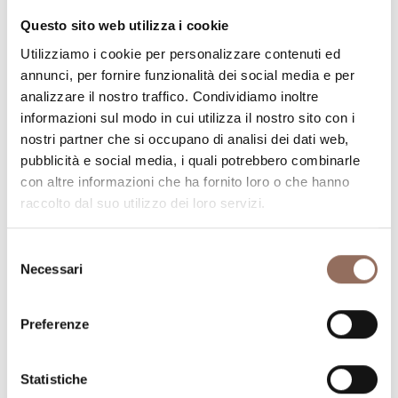
Numero stanze:
6
Questo sito web utilizza i cookie
Numero di appartamenti:
6
Utilizziamo i cookie per personalizzare contenuti ed
Numero di bagni:
6
annunci, per fornire funzionalità dei social media e per
Numero letti:
25
analizzare il nostro traffico. Condividiamo inoltre
informazioni sul modo in cui utilizza il nostro sito con i
nostri partner che si occupano di analisi dei dati web,
pubblicità e social media, i quali potrebbero combinarle
con altre informazioni che ha fornito loro o che hanno
raccolto dal suo utilizzo dei loro servizi.
La tua vacanza
Selezione
Necessari
Pianifica dove dormire, dove mangiare, cosa fare e
del
consenso
visitare in ogni angolo di Langhe Monferrato Roero, con
un occhio al meteo in tempo reale
Preferenze
Statistiche