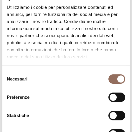
Utilizziamo i cookie per personalizzare contenuti ed
Numero letti:
19
annunci, per fornire funzionalità dei social media e per
analizzare il nostro traffico. Condividiamo inoltre
informazioni sul modo in cui utilizza il nostro sito con i
nostri partner che si occupano di analisi dei dati web,
pubblicità e social media, i quali potrebbero combinarle
con altre informazioni che ha fornito loro o che hanno
La tua vacanza
raccolto dal suo utilizzo dei loro servizi.
Pianifica dove dormire, dove mangiare, cosa fare e
Selezione
visitare in ogni angolo di Langhe Monferrato Roero, con
Necessari
del
un occhio al meteo in tempo reale
consenso
Preferenze
Statistiche