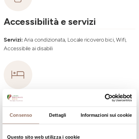
Accessibilità e servizi
Servizi:
Aria condizionata, Locale ricovero bici, Wifi,
Accessibile ai disabili
Capacità ricettiva
Consenso
Dettagli
Informazioni sui cookie
Numero stanze:
8
Numero di appartamenti:
8
Questo sito web utilizza i cookie
Numero di bagni:
8