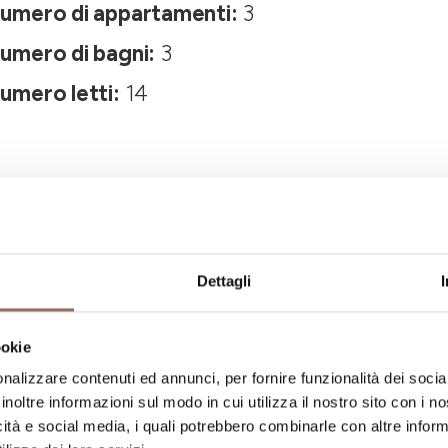
umero di appartamenti:
3
umero di bagni:
3
umero letti:
14
Dettagli
La tua vacanza
ookie
nalizzare contenuti ed annunci, per fornire funzionalità dei socia
inoltre informazioni sul modo in cui utilizza il nostro sito con i 
ngiare, cosa fare e visitare in ogni angolo di
icità e social media, i quali potrebbero combinarle con altre inform