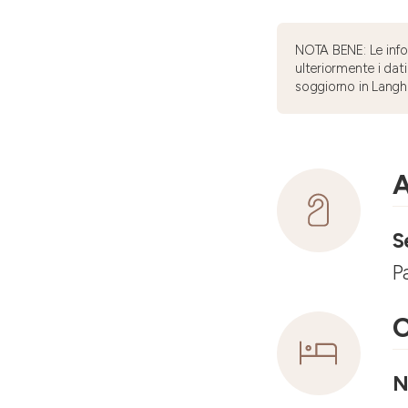
NOTA BENE: Le infor
ulteriormente i dati
soggiorno in Langh
A
S
P
C
N