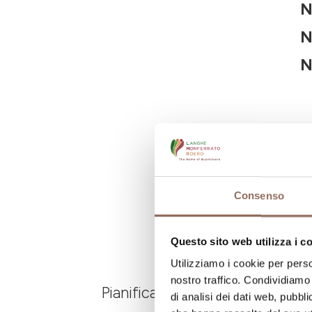
N
N
N
Consenso
Questo sito web utilizza i c
Utilizziamo i cookie per perso
nostro traffico. Condividiamo 
Pianifica dove dormire, dove ma
di analisi dei dati web, pubbl