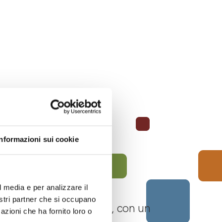
Informazioni sui cookie
l media e per analizzare il
nostri partner che si occupano
 Langhe Monferrato Roero, con un
azioni che ha fornito loro o