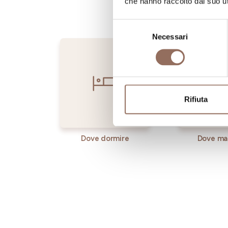
che hanno raccolto dal suo uti
Selezione
Necessari
del
consenso
Rifiuta
Dove dormire
Dove ma