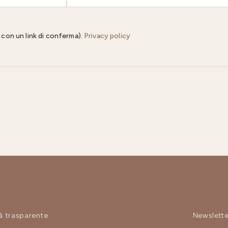
il con un link di conferma).
Privacy policy
à trasparente
Newslette