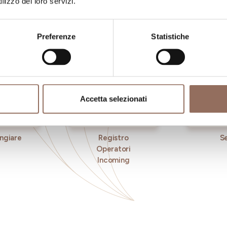
lizzo dei loro servizi.
occhio al meteo in tempo reale
Preferenze
Statistiche
Accetta selezionati
ngiare
Registro
Se
Operatori
Incoming