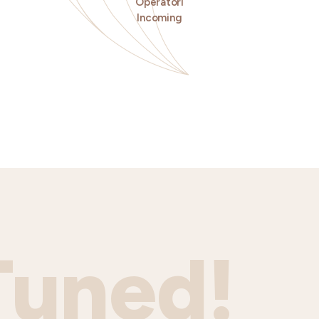
Operatori
Incoming
Tuned!