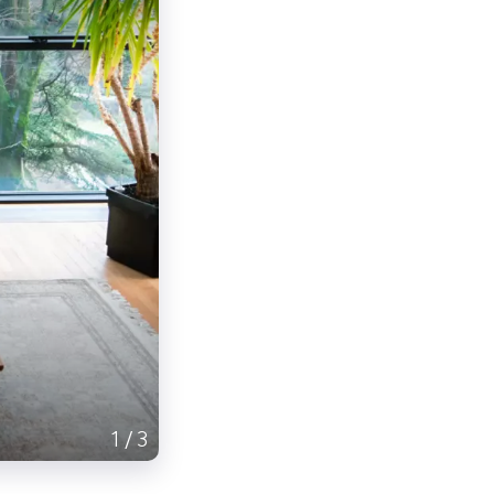
1
/
3