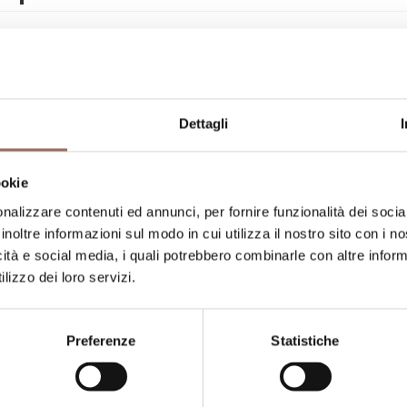
umero stanze:
6
umero di appartamenti:
1
umero di camere:
2
Dettagli
umero di bagni negli appartamenti:
1
ookie
umero di bagni:
4
nalizzare contenuti ed annunci, per fornire funzionalità dei socia
umero letti:
14
inoltre informazioni sul modo in cui utilizza il nostro sito con i 
icità e social media, i quali potrebbero combinarle con altre inform
lizzo dei loro servizi.
Preferenze
Statistiche