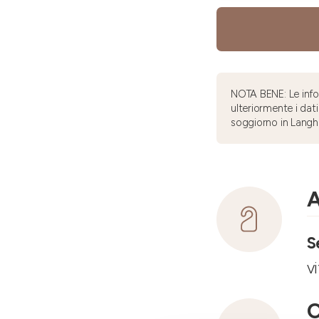
NOTA BENE: Le infor
ulteriormente i dati
soggiorno in Langh
A
S
v
C