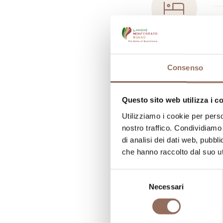
N
N
N
Consenso
N
Questo sito web utilizza i c
N
Utilizziamo i cookie per perso
N
nostro traffico. Condividiamo 
di analisi dei dati web, pubbl
che hanno raccolto dal suo uti
Selezione
Necessari
del
consenso