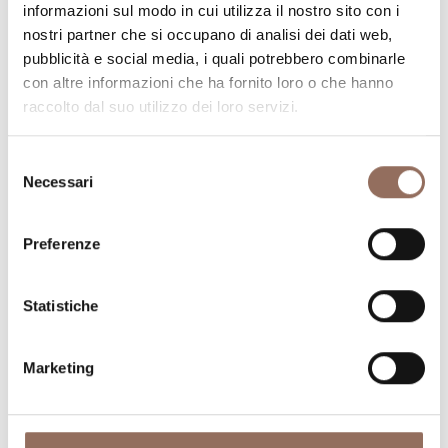
La tua vacanza
informazioni sul modo in cui utilizza il nostro sito con i
nostri partner che si occupano di analisi dei dati web,
pubblicità e social media, i quali potrebbero combinarle
Pianifica dove dormire, dove mangiare, cosa fare e
con altre informazioni che ha fornito loro o che hanno
visitare in ogni angolo di Langhe Monferrato Roero, con
raccolto dal suo utilizzo dei loro servizi.
un occhio al meteo in tempo reale
Selezione
Necessari
del
consenso
Preferenze
Statistiche
Dove dormire
Dove mangiare
Marketing