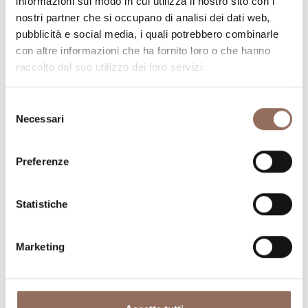
La tua vacanza
informazioni sul modo in cui utilizza il nostro sito con i
nostri partner che si occupano di analisi dei dati web,
Pianifica dove dormire, dove mangiare, cosa fare e
pubblicità e social media, i quali potrebbero combinarle
visitare in ogni angolo di Langhe Monferrato Roero, con
con altre informazioni che ha fornito loro o che hanno
raccolto dal suo utilizzo dei loro servizi.
un occhio al meteo in tempo reale
Selezione
Necessari
del
consenso
Preferenze
Statistiche
Dove dormire
Dove mangiare
Marketing