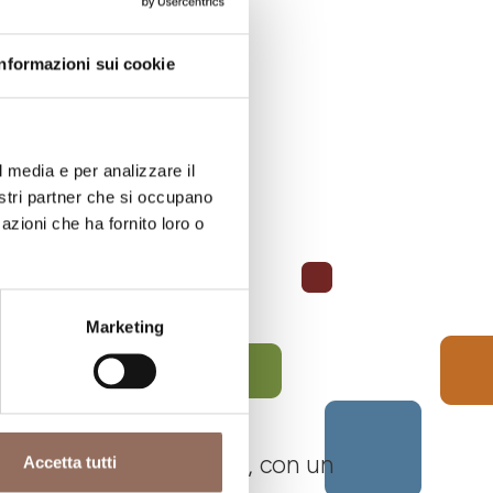
Informazioni sui cookie
l media e per analizzare il
nostri partner che si occupano
azioni che ha fornito loro o
Marketing
 Langhe Monferrato Roero, con un
Accetta tutti