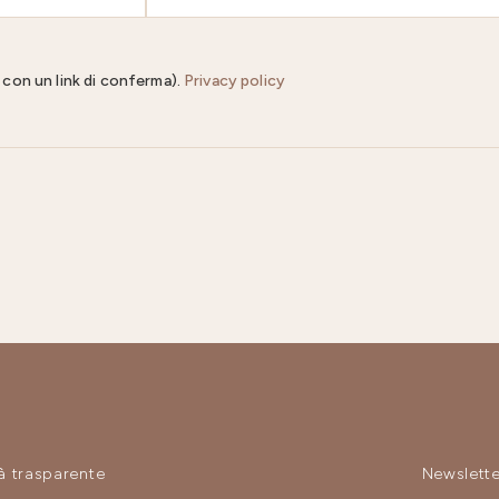
il con un link di conferma).
Privacy policy
à trasparente
Newslette