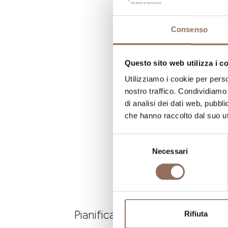
N
N
Consenso
N
Questo sito web utilizza i c
Utilizziamo i cookie per perso
nostro traffico. Condividiamo 
di analisi dei dati web, pubbl
che hanno raccolto dal suo uti
Selezione
Necessari
del
consenso
Pianifica dove dormire, dove ma
Rifiuta