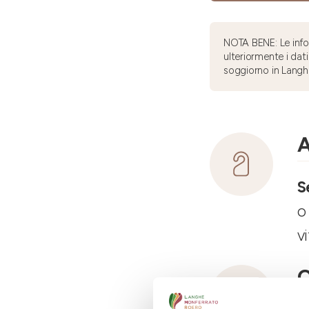
NOTA BENE: Le infor
ulteriormente i dati
soggiorno in Langh
A
S
o
v
C