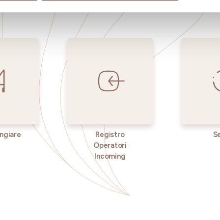
occhio al meteo in tempo reale
ngiare
Registro
Se
Operatori
Incoming