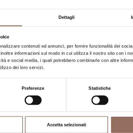
umero stanze:
4
umero di bagni:
4
Dettagli
umero letti:
10
ookie
nalizzare contenuti ed annunci, per fornire funzionalità dei socia
inoltre informazioni sul modo in cui utilizza il nostro sito con i 
icità e social media, i quali potrebbero combinarle con altre inform
lizzo dei loro servizi.
Preferenze
Statistiche
La tua vacanza
ngiare, cosa fare e visitare in ogni angolo di
Accetta selezionati