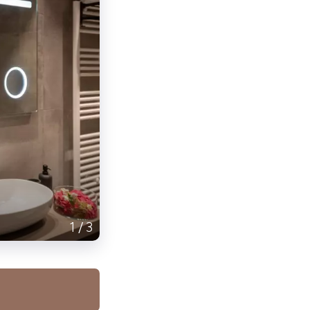
1
/
3