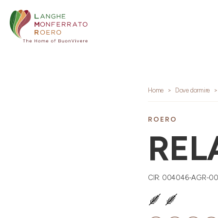
Home
Dove dormire
ROERO
REL
CIR: 004046-AGR-0