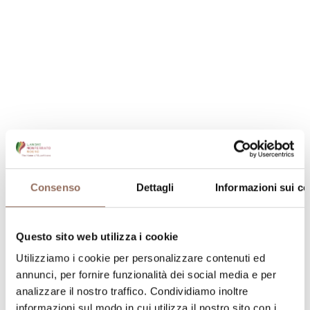
Capacità ricettiva
Numero di appartamenti:
4
Numero di camere:
5
Numero di bagni:
5
Numero letti:
10
Consenso
Dettagli
Informazioni sui co
Questo sito web utilizza i cookie
Utilizziamo i cookie per personalizzare contenuti ed
annunci, per fornire funzionalità dei social media e per
La tua vacanza
analizzare il nostro traffico. Condividiamo inoltre
informazioni sul modo in cui utilizza il nostro sito con i