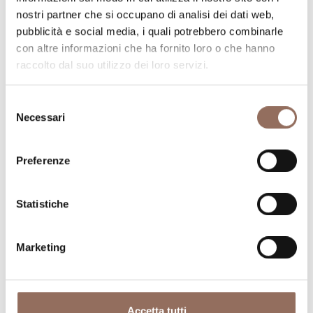
nostri partner che si occupano di analisi dei dati web,
Pianifica dove dormire, dove mangiare, cosa fare e
pubblicità e social media, i quali potrebbero combinarle
visitare in ogni angolo di Langhe Monferrato Roero, con
con altre informazioni che ha fornito loro o che hanno
un occhio al meteo in tempo reale
raccolto dal suo utilizzo dei loro servizi.
Selezione
Necessari
del
consenso
Preferenze
Statistiche
Marketing
Accetta tutti