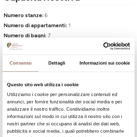
Numero stanze:
6
Numero di appartamenti:
1
Numero di bagni:
7
Numero letti:
15
Consenso
Dettagli
Informazioni sui cookie
Questo sito web utilizza i cookie
La tua vacanza
Utilizziamo i cookie per personalizzare contenuti ed
annunci, per fornire funzionalità dei social media e per
Pianifica dove dormire, dove mangiare, cosa fare e
analizzare il nostro traffico. Condividiamo inoltre
informazioni sul modo in cui utilizza il nostro sito con i
visitare in ogni angolo di Langhe Monferrato Roero, con
nostri partner che si occupano di analisi dei dati web,
un occhio al meteo in tempo reale
pubblicità e social media, i quali potrebbero combinarle