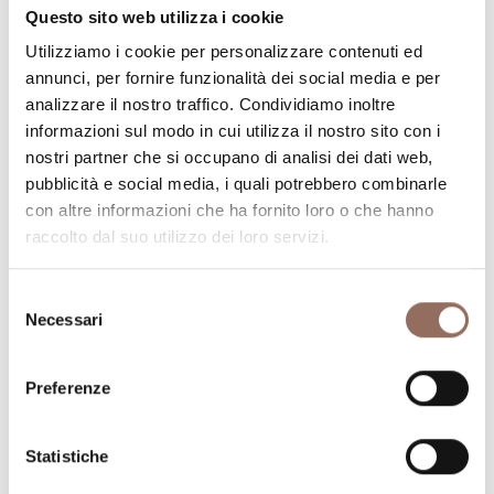
Numero di appartamenti:
2
Questo sito web utilizza i cookie
Numero di bagni:
2
Utilizziamo i cookie per personalizzare contenuti ed
annunci, per fornire funzionalità dei social media e per
Numero letti:
4
analizzare il nostro traffico. Condividiamo inoltre
informazioni sul modo in cui utilizza il nostro sito con i
nostri partner che si occupano di analisi dei dati web,
pubblicità e social media, i quali potrebbero combinarle
con altre informazioni che ha fornito loro o che hanno
raccolto dal suo utilizzo dei loro servizi.
La tua vacanza
Selezione
Pianifica dove dormire, dove mangiare, cosa fare e
Necessari
del
visitare in ogni angolo di Langhe Monferrato Roero, con
consenso
un occhio al meteo in tempo reale
Preferenze
Statistiche