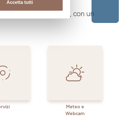
Accetta tutti
 Langhe Monferrato Roero, con un
rvizi
Meteo e
Webcam