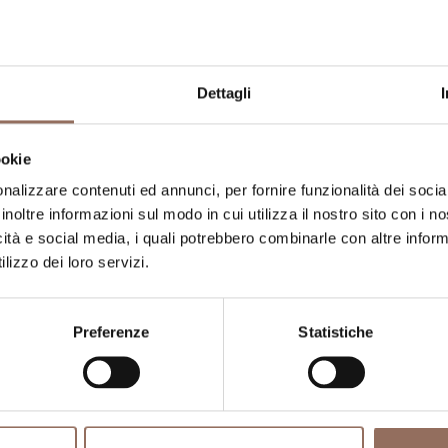
apacità ricettiva
umero stanze:
3
Dettagli
umero di bagni:
4
ookie
umero letti:
6
nalizzare contenuti ed annunci, per fornire funzionalità dei socia
inoltre informazioni sul modo in cui utilizza il nostro sito con i 
icità e social media, i quali potrebbero combinarle con altre inform
lizzo dei loro servizi.
Preferenze
Statistiche
La tua vacanza