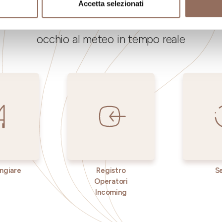
Accetta selezionati
ngiare, cosa fare e visitare in ogni angolo di
occhio al meteo in tempo reale
ngiare
Registro
Se
Operatori
Incoming