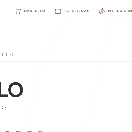
CARRELLO
ESPERIENZE
METEO E 
LILELO
ELO
0004