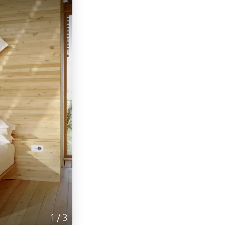
1
/
3