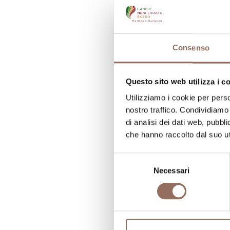
C
N
Consenso
N
Questo sito web utilizza i c
N
Utilizziamo i cookie per perso
nostro traffico. Condividiamo 
di analisi dei dati web, pubbl
che hanno raccolto dal suo uti
Selezione
Necessari
del
consenso