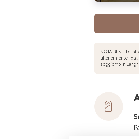
NOTA BENE: Le infor
ulteriormente i dati
soggiorno in Langh
A
S
P