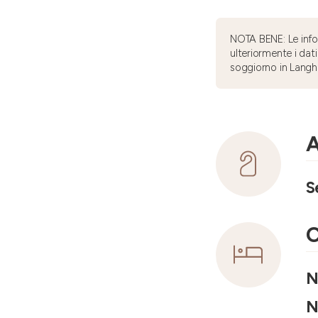
NOTA BENE: Le infor
ulteriormente i dati
soggiorno in Langh
A
S
C
N
N