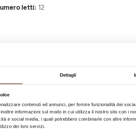
umero letti:
12
Dettagli
La tua vacanza
ookie
nalizzare contenuti ed annunci, per fornire funzionalità dei socia
ngiare, cosa fare e visitare in ogni angolo di
inoltre informazioni sul modo in cui utilizza il nostro sito con i 
occhio al meteo in tempo reale
icità e social media, i quali potrebbero combinarle con altre inform
lizzo dei loro servizi.