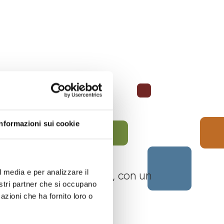
Informazioni sui cookie
l media e per analizzare il
 Langhe Monferrato Roero, con un
nostri partner che si occupano
azioni che ha fornito loro o