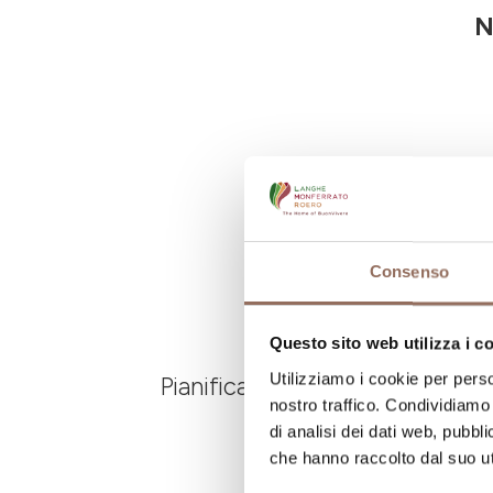
N
Consenso
Questo sito web utilizza i c
Utilizziamo i cookie per perso
Pianifica dove dormire, dove ma
nostro traffico. Condividiamo 
di analisi dei dati web, pubbl
che hanno raccolto dal suo uti