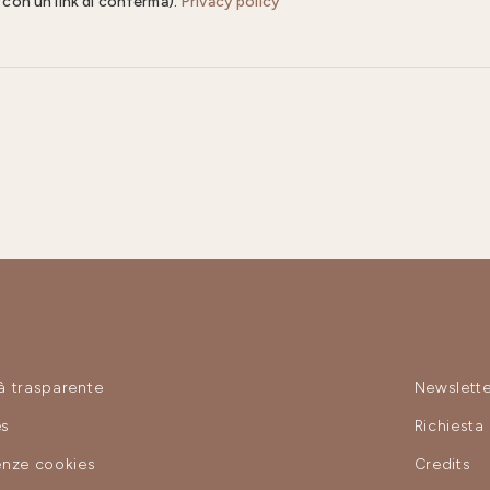
il con un link di conferma).
Privacy policy
à trasparente
Newslette
es
Richiesta
enze cookies
Credits