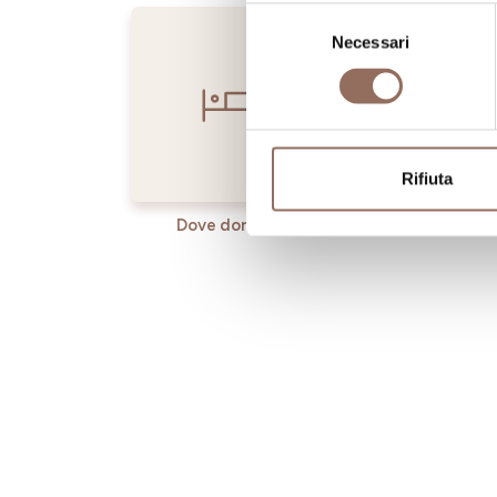
Selezione
Necessari
del
consenso
Rifiuta
Dove dormire
Dove ma