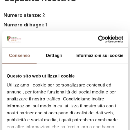
Numero stanze:
2
Numero di bagni:
1
Numero letti:
6
Consenso
Dettagli
Informazioni sui cookie
Questo sito web utilizza i cookie
La tua vacanza
Utilizziamo i cookie per personalizzare contenuti ed
annunci, per fornire funzionalità dei social media e per
Pianifica dove dormire, dove mangiare, cosa fare e
analizzare il nostro traffico. Condividiamo inoltre
visitare in ogni angolo di Langhe Monferrato Roero, con
informazioni sul modo in cui utilizza il nostro sito con i
un occhio al meteo in tempo reale
nostri partner che si occupano di analisi dei dati web,
pubblicità e social media, i quali potrebbero combinarle
con altre informazioni che ha fornito loro o che hanno