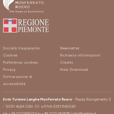
Società trasparente
Newsletter
Cookies
Richiesta informazioni
Preferenze cookies
Credits
Privacy
Area Download
Dichiarazione di
accessibilità
Ente Turismo Langhe Monferrato Roero
- Piazza Risorgimento 2
- 12051 ALBA (CN). C.F. e P.IVA 02513140042
tel.
+39 017335833
| Fax
+39 0173 363878
|
info@visitlmr.it