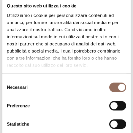
Numero stanze:
2
Questo sito web utilizza i cookie
Numero di bagni:
2
Utilizziamo i cookie per personalizzare contenuti ed
annunci, per fornire funzionalità dei social media e per
Numero letti:
8
analizzare il nostro traffico. Condividiamo inoltre
informazioni sul modo in cui utilizza il nostro sito con i
nostri partner che si occupano di analisi dei dati web,
pubblicità e social media, i quali potrebbero combinarle
con altre informazioni che ha fornito loro o che hanno
raccolto dal suo utilizzo dei loro servizi.
La tua vacanza
Selezione
Pianifica dove dormire, dove mangiare, cosa fare e
Necessari
del
visitare in ogni angolo di Langhe Monferrato Roero, con
consenso
un occhio al meteo in tempo reale
Preferenze
Statistiche