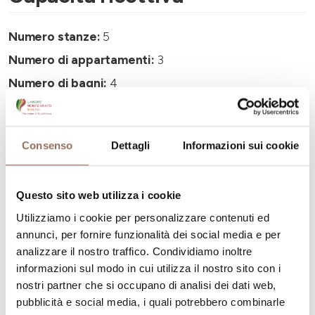
Numero stanze:
5
Numero di appartamenti:
3
Numero di bagni:
4
Numero letti:
10
Consenso
Dettagli
Informazioni sui cookie
Questo sito web utilizza i cookie
La tua vacanza
Utilizziamo i cookie per personalizzare contenuti ed
annunci, per fornire funzionalità dei social media e per
Pianifica dove dormire, dove mangiare, cosa fare e
analizzare il nostro traffico. Condividiamo inoltre
informazioni sul modo in cui utilizza il nostro sito con i
visitare in ogni angolo di Langhe Monferrato Roero, con
nostri partner che si occupano di analisi dei dati web,
un occhio al meteo in tempo reale
pubblicità e social media, i quali potrebbero combinarle