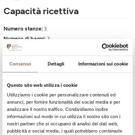
Capacità ricettiva
Numero stanze:
3
Numero di bagni:
3
Numero letti:
6
Consenso
Dettagli
Informazioni sui cookie
Questo sito web utilizza i cookie
La tua vacanza
Utilizziamo i cookie per personalizzare contenuti ed
annunci, per fornire funzionalità dei social media e per
analizzare il nostro traffico. Condividiamo inoltre
Pianifica dove dormire, dove mangiare, cosa fare e
informazioni sul modo in cui utilizza il nostro sito con i
visitare in ogni angolo di Langhe Monferrato Roero, con
nostri partner che si occupano di analisi dei dati web,
un occhio al meteo in tempo reale
pubblicità e social media, i quali potrebbero combinarle