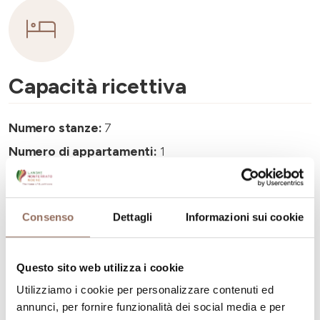
Capacità ricettiva
Numero stanze:
7
Numero di appartamenti:
1
Numero di camere:
1
Numero di bagni negli appartamenti:
1
Consenso
Dettagli
Informazioni sui cookie
Numero di bagni:
7
Numero letti:
15
Questo sito web utilizza i cookie
Utilizziamo i cookie per personalizzare contenuti ed
annunci, per fornire funzionalità dei social media e per