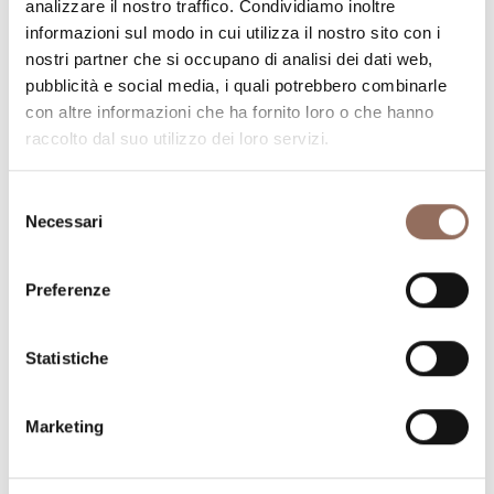
analizzare il nostro traffico. Condividiamo inoltre
informazioni sul modo in cui utilizza il nostro sito con i
La tua vacanza
nostri partner che si occupano di analisi dei dati web,
pubblicità e social media, i quali potrebbero combinarle
Pianifica dove dormire, dove mangiare, cosa fare e
con altre informazioni che ha fornito loro o che hanno
raccolto dal suo utilizzo dei loro servizi.
visitare in ogni angolo di Langhe Monferrato Roero, con
un occhio al meteo in tempo reale
Selezione
Necessari
del
consenso
Preferenze
Statistiche
Dove dormire
Dove mangiare
Marketing