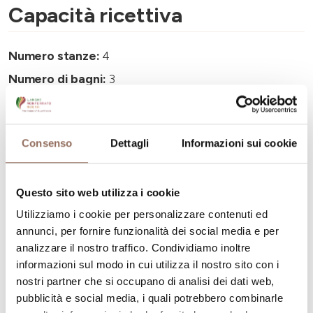
Capacità ricettiva
Numero stanze:
4
Numero di bagni:
3
Numero letti:
6
Consenso
Dettagli
Informazioni sui cookie
Questo sito web utilizza i cookie
La tua vacanza
Utilizziamo i cookie per personalizzare contenuti ed
annunci, per fornire funzionalità dei social media e per
Pianifica dove dormire, dove mangiare, cosa fare e
analizzare il nostro traffico. Condividiamo inoltre
visitare in ogni angolo di Langhe Monferrato Roero, con
informazioni sul modo in cui utilizza il nostro sito con i
nostri partner che si occupano di analisi dei dati web,
un occhio al meteo in tempo reale
pubblicità e social media, i quali potrebbero combinarle