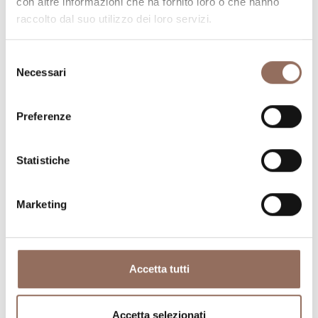
con altre informazioni che ha fornito loro o che hanno
raccolto dal suo utilizzo dei loro servizi.
Selezione
Necessari
del
consenso
Preferenze
Dove dormire
Dove mangiare
Statistiche
Marketing
Registro
Servizi
Operatori
Accetta tutti
Incoming
Accetta selezionati