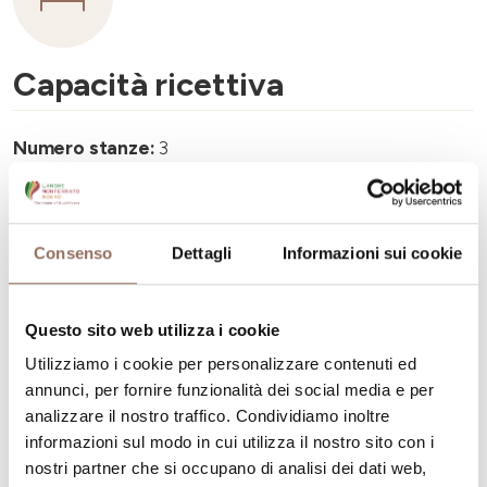
Capacità ricettiva
Numero stanze:
3
Numero di bagni:
3
Numero letti:
6
Consenso
Dettagli
Informazioni sui cookie
Questo sito web utilizza i cookie
Utilizziamo i cookie per personalizzare contenuti ed
La tua vacanza
annunci, per fornire funzionalità dei social media e per
analizzare il nostro traffico. Condividiamo inoltre
Pianifica dove dormire, dove mangiare, cosa fare e
informazioni sul modo in cui utilizza il nostro sito con i
nostri partner che si occupano di analisi dei dati web,
visitare in ogni angolo di Langhe Monferrato Roero, con