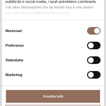
pubblicità e social media, i quali potrebbero combinarle
un occhio al meteo in tempo reale
con altre informazioni che ha fornito loro o che hanno
raccolto dal suo utilizzo dei loro servizi.
Selezione
Necessari
del
consenso
Preferenze
Dove dormire
Dove mangiare
Statistiche
Marketing
Registro
Servizi
Accetta tutti
Operatori
Incoming