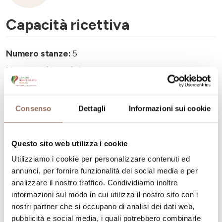
Capacità ricettiva
Numero stanze:
5
Numero di bagni:
8
Numero letti:
10
Consenso
Dettagli
Informazioni sui cookie
Questo sito web utilizza i cookie
La tua vacanza
Utilizziamo i cookie per personalizzare contenuti ed
annunci, per fornire funzionalità dei social media e per
analizzare il nostro traffico. Condividiamo inoltre
Pianifica dove dormire, dove mangiare, cosa fare e
informazioni sul modo in cui utilizza il nostro sito con i
visitare in ogni angolo di Langhe Monferrato Roero, con
nostri partner che si occupano di analisi dei dati web,
un occhio al meteo in tempo reale
pubblicità e social media, i quali potrebbero combinarle