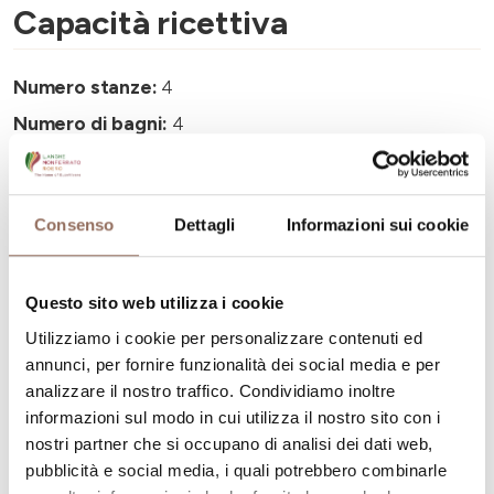
Capacità ricettiva
Numero stanze:
4
Numero di bagni:
4
Numero letti:
7
Consenso
Dettagli
Informazioni sui cookie
Questo sito web utilizza i cookie
La tua vacanza
Utilizziamo i cookie per personalizzare contenuti ed
annunci, per fornire funzionalità dei social media e per
Pianifica dove dormire, dove mangiare, cosa fare e
analizzare il nostro traffico. Condividiamo inoltre
visitare in ogni angolo di Langhe Monferrato Roero, con
informazioni sul modo in cui utilizza il nostro sito con i
nostri partner che si occupano di analisi dei dati web,
un occhio al meteo in tempo reale
pubblicità e social media, i quali potrebbero combinarle