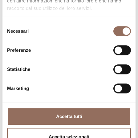
con altre informazioni che ha fornito loro o che hanno
raccolto dal suo utilizzo dei loro servizi.
Selezione
Necessari
del
consenso
Preferenze
Dove dormire
Dove mangiare
Statistiche
Marketing
Registro
Servizi
Operatori
Accetta tutti
Incoming
Accetta selezionati