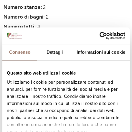
Numero stanze:
2
Numero di bagni:
2
Numero letti:
4
Consenso
Dettagli
Informazioni sui cookie
La tua vacanza
Questo sito web utilizza i cookie
Utilizziamo i cookie per personalizzare contenuti ed
Pianifica dove dormire, dove mangiare, cosa fare e
annunci, per fornire funzionalità dei social media e per
visitare in ogni angolo di Langhe Monferrato Roero, con
analizzare il nostro traffico. Condividiamo inoltre
un occhio al meteo in tempo reale
informazioni sul modo in cui utilizza il nostro sito con i
nostri partner che si occupano di analisi dei dati web,
pubblicità e social media, i quali potrebbero combinarle
con altre informazioni che ha fornito loro o che hanno
raccolto dal suo utilizzo dei loro servizi.