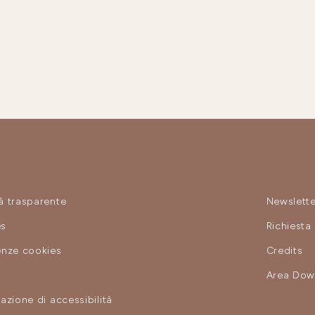
à trasparente
Newslette
es
Richiesta
enze cookies
Credits
y
Area Dow
azione di accessibilità