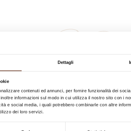
La tua vacanza
Dettagli
ookie
ngiare, cosa fare e visitare in ogni angolo di
nalizzare contenuti ed annunci, per fornire funzionalità dei socia
occhio al meteo in tempo reale
inoltre informazioni sul modo in cui utilizza il nostro sito con i 
icità e social media, i quali potrebbero combinarle con altre inform
lizzo dei loro servizi.