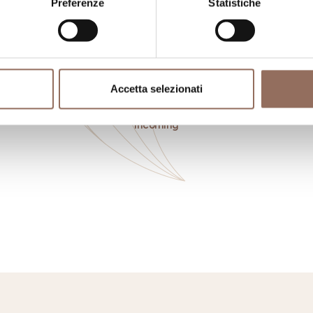
Preferenze
Statistiche
Accetta selezionati
ngiare
Registro
Se
Operatori
Incoming