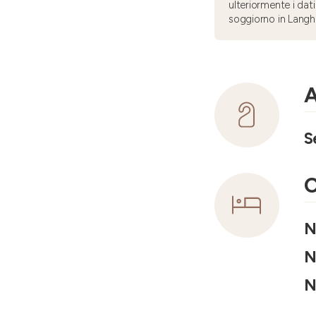
ulteriormente i dati
soggiorno in Langh
A
S
C
N
N
N