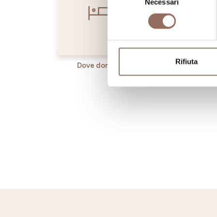
Necessari
del
consenso
Rifiuta
Dove dormire
Dove ma