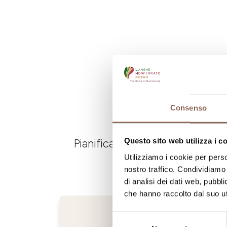
Consenso
Questo sito web utilizza i c
Pianifica dove dormire, dove ma
Utilizziamo i cookie per perso
nostro traffico. Condividiamo 
di analisi dei dati web, pubbl
che hanno raccolto dal suo uti
Selezione