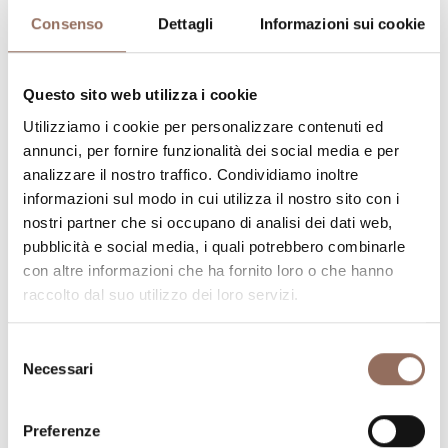
Consenso
Dettagli
Informazioni sui cookie
Capacità ricettiva
Questo sito web utilizza i cookie
Numero stanze:
1
Utilizziamo i cookie per personalizzare contenuti ed
Numero di appartamenti:
4
annunci, per fornire funzionalità dei social media e per
Numero di bagni negli appartamenti:
4
analizzare il nostro traffico. Condividiamo inoltre
Numero di bagni:
5
informazioni sul modo in cui utilizza il nostro sito con i
nostri partner che si occupano di analisi dei dati web,
Numero letti:
15
pubblicità e social media, i quali potrebbero combinarle
con altre informazioni che ha fornito loro o che hanno
raccolto dal suo utilizzo dei loro servizi.
Selezione
Necessari
del
La tua vacanza
consenso
Preferenze
Pianifica dove dormire, dove mangiare, cosa fare e