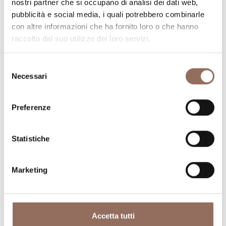
Pianifica dove dormire, dove mangiare, cosa fare e
nostri partner che si occupano di analisi dei dati web,
pubblicità e social media, i quali potrebbero combinarle
visitare in ogni angolo di Langhe Monferrato Roero, con
con altre informazioni che ha fornito loro o che hanno
un occhio al meteo in tempo reale
raccolto dal suo utilizzo dei loro servizi.
Selezione
Necessari
del
consenso
Preferenze
Dove dormire
Dove mangiare
Statistiche
Marketing
Accetta tutti
Registro
Servizi