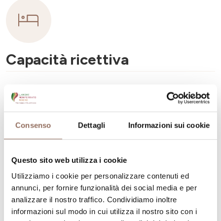
Capacità ricettiva
Numero stanze:
3
Numero di bagni:
3
Numero letti:
6
Consenso
Dettagli
Informazioni sui cookie
Questo sito web utilizza i cookie
Utilizziamo i cookie per personalizzare contenuti ed
annunci, per fornire funzionalità dei social media e per
La tua vacanza
analizzare il nostro traffico. Condividiamo inoltre
informazioni sul modo in cui utilizza il nostro sito con i