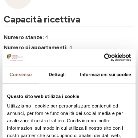
Capacità ricettiva
Numero stanze:
4
Numero di appartamenti:
4
Numero di bagni:
4
Numero letti:
8
Consenso
Dettagli
Informazioni sui cookie
Questo sito web utilizza i cookie
Utilizziamo i cookie per personalizzare contenuti ed
La tua vacanza
annunci, per fornire funzionalità dei social media e per
analizzare il nostro traffico. Condividiamo inoltre
informazioni sul modo in cui utilizza il nostro sito con i
Pianifica dove dormire, dove mangiare, cosa fare e
nostri partner che si occupano di analisi dei dati web,