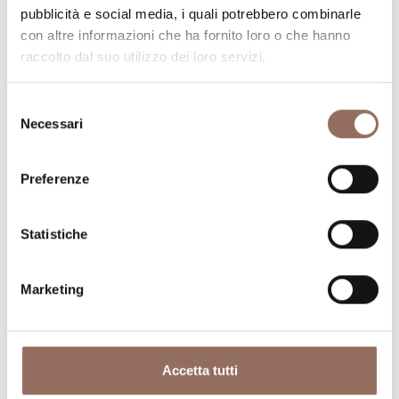
visitare in ogni angolo di Langhe Monferrato Roero, con
pubblicità e social media, i quali potrebbero combinarle
un occhio al meteo in tempo reale
con altre informazioni che ha fornito loro o che hanno
raccolto dal suo utilizzo dei loro servizi.
Selezione
Necessari
del
consenso
Preferenze
Dove dormire
Dove mangiare
Statistiche
Marketing
Accetta tutti
Registro
Servizi
Operatori