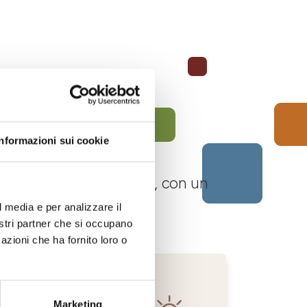
Informazioni sui cookie
 Langhe Monferrato Roero, con un
l media e per analizzare il
nostri partner che si occupano
azioni che ha fornito loro o
Marketing