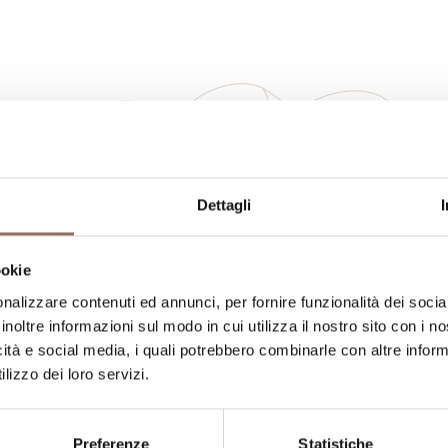
La tua vacanza
Dettagli
ngiare, cosa fare e visitare in ogni angolo di
ookie
occhio al meteo in tempo reale
nalizzare contenuti ed annunci, per fornire funzionalità dei socia
inoltre informazioni sul modo in cui utilizza il nostro sito con i 
icità e social media, i quali potrebbero combinarle con altre inform
lizzo dei loro servizi.
Preferenze
Statistiche