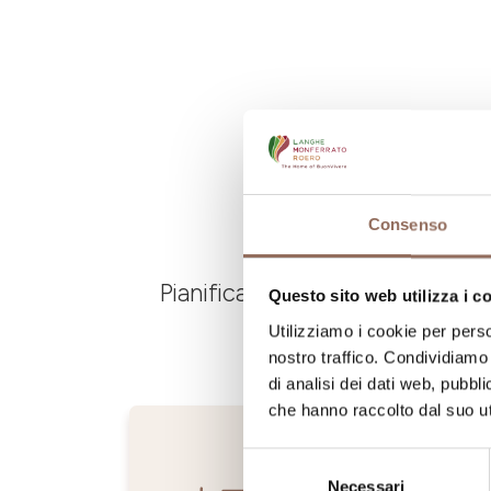
Consenso
Pianifica dove dormire, dove ma
Questo sito web utilizza i c
Utilizziamo i cookie per perso
nostro traffico. Condividiamo 
di analisi dei dati web, pubbl
che hanno raccolto dal suo uti
Selezione
Necessari
del