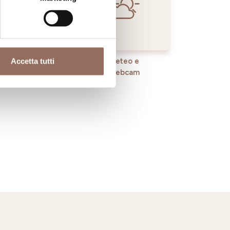
Accetta tutti
rvizi
Meteo e
Webcam