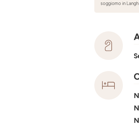
soggiorno in Langh
A
S
C
N
N
N