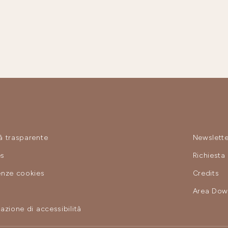
à trasparente
Newslette
es
Richiesta
enze cookies
Credits
y
Area Dow
azione di accessibilità