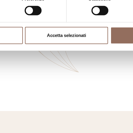
Accetta selezionati
ngiare
Registro
Se
Operatori
Incoming