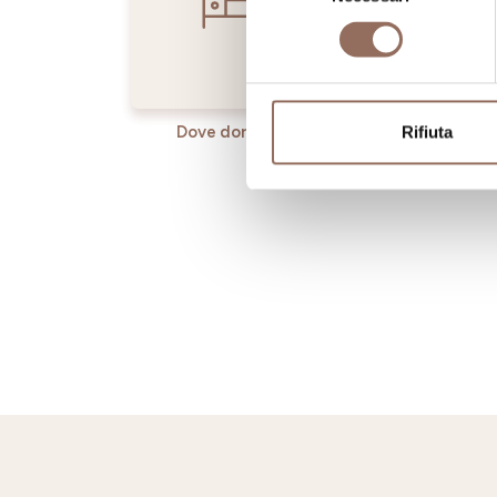
consenso
Rifiuta
Dove dormire
Dove ma