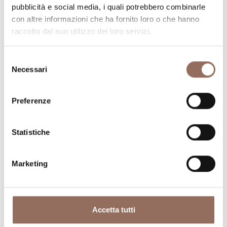
visitare in ogni angolo di Langhe Monferrato Roero, con
pubblicità e social media, i quali potrebbero combinarle
un occhio al meteo in tempo reale
con altre informazioni che ha fornito loro o che hanno
raccolto dal suo utilizzo dei loro servizi.
Selezione
Necessari
del
consenso
Preferenze
Dove dormire
Dove mangiare
Statistiche
Marketing
Registro
Servizi
Accetta tutti
Operatori