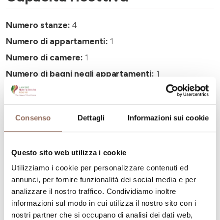
Numero stanze:
4
Numero di appartamenti:
1
Numero di camere:
1
Numero di bagni negli appartamenti:
1
Numero di bagni:
4
Numero letti:
8
Consenso
Dettagli
Informazioni sui cookie
Questo sito web utilizza i cookie
Utilizziamo i cookie per personalizzare contenuti ed
La tua vacanza
annunci, per fornire funzionalità dei social media e per
analizzare il nostro traffico. Condividiamo inoltre
informazioni sul modo in cui utilizza il nostro sito con i
Pianifica dove dormire, dove mangiare, cosa fare e
nostri partner che si occupano di analisi dei dati web,