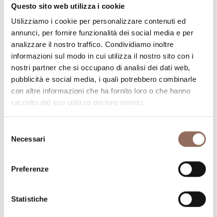
Numero stanze:
5
Questo sito web utilizza i cookie
Numero di bagni:
5
Utilizziamo i cookie per personalizzare contenuti ed
Numero letti:
12
annunci, per fornire funzionalità dei social media e per
analizzare il nostro traffico. Condividiamo inoltre
informazioni sul modo in cui utilizza il nostro sito con i
nostri partner che si occupano di analisi dei dati web,
pubblicità e social media, i quali potrebbero combinarle
con altre informazioni che ha fornito loro o che hanno
raccolto dal suo utilizzo dei loro servizi.
La tua vacanza
Selezione
Pianifica dove dormire, dove mangiare, cosa fare e
Necessari
del
visitare in ogni angolo di Langhe Monferrato Roero, con
consenso
un occhio al meteo in tempo reale
Preferenze
Statistiche