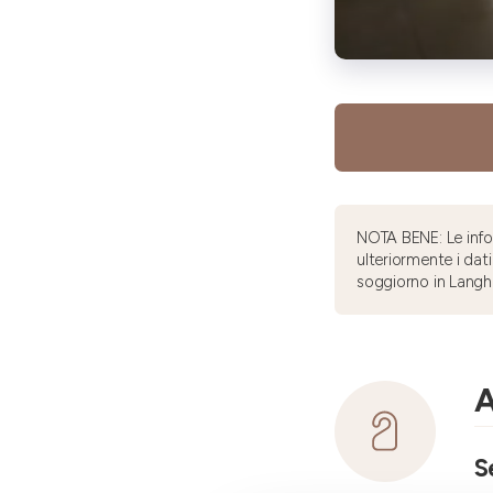
NOTA BENE: Le infor
ulteriormente i dati
soggiorno in Langh
A
S