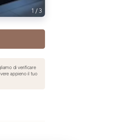
1
/
3
liamo di verificare
ivere appieno il tuo