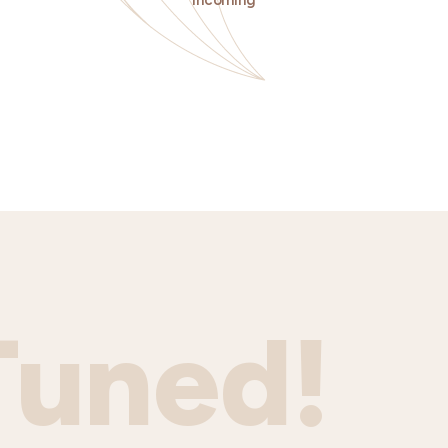
Incoming
Tuned!