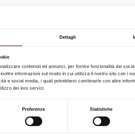
apacità ricettiva
umero stanze:
8
Dettagli
umero di appartamenti:
2
umero di bagni:
4
ookie
nalizzare contenuti ed annunci, per fornire funzionalità dei socia
umero letti:
16
inoltre informazioni sul modo in cui utilizza il nostro sito con i 
icità e social media, i quali potrebbero combinarle con altre inform
lizzo dei loro servizi.
Preferenze
Statistiche