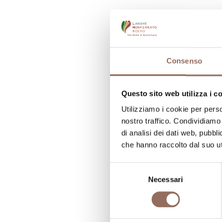
C
N
Consenso
N
N
Questo sito web utilizza i c
Utilizziamo i cookie per perso
N
nostro traffico. Condividiamo 
di analisi dei dati web, pubbl
che hanno raccolto dal suo uti
Selezione
Necessari
del
consenso